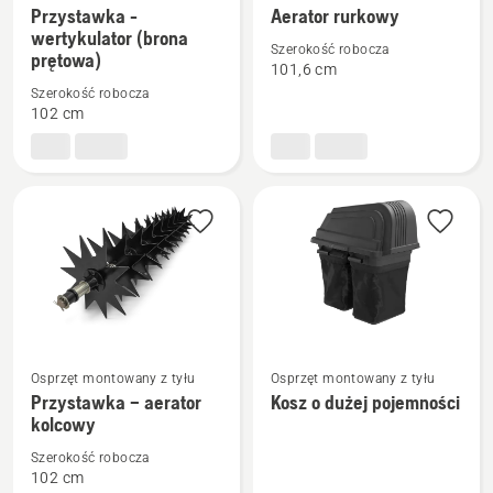
Przystawka -
Aerator rurkowy
więcej
więcej
wertykulator (brona
szczegółów
szczegółów
Szerokość robocza
prętowa)
101,6 cm
o
o
Szerokość robocza
Przystawka
Aerator
102 cm
-
rurkowy
wertykulator
(brona
prętowa)
Zobacz
Zobacz
Osprzęt montowany z tyłu
Osprzęt montowany z tyłu
więcej
więcej
Przystawka – aerator
Kosz o dużej pojemności
kolcowy
szczegółów
szczegółów
o
o
Szerokość robocza
Przystawka
Kosz
102 cm