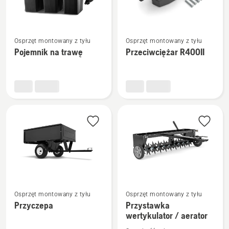
Zobacz
Zobacz
Osprzęt montowany z tyłu
Osprzęt montowany z tyłu
więcej
więcej
Pojemnik na trawę
Przeciwciężar R400II
szczegółów
szczegółów
o
o
Pojemnik
Przeciwciężar
na
R400II
trawę
Zobacz
Zobacz
Osprzęt montowany z tyłu
Osprzęt montowany z tyłu
więcej
więcej
Przyczepa
Przystawka
wertykulator / aerator
szczegółów
szczegółów
o
o