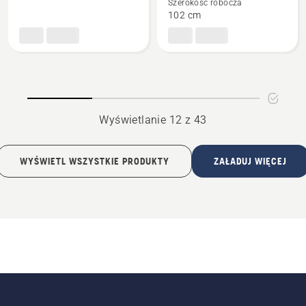
Szerokość robocza
Przyczepa
Przystawka
102 cm
wertykulator
/
aerator
Wyświetlanie 12 z 43
WYŚWIETL WSZYSTKIE PRODUKTY
ZAŁADUJ WIĘCEJ