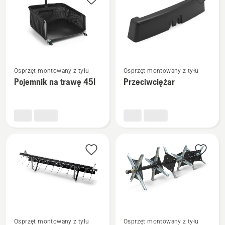
produkty
Zobacz
Zobacz
Osprzęt montowany z tyłu
Osprzęt montowany z tyłu
więcej
więcej
Pojemnik na trawę 45l
Przeciwciężar
szczegółów
szczegółów
o
o
Pojemnik
Przeciwciężar
na
trawę
45l
Osprzęt montowany z tyłu
Osprzęt montowany z tyłu
Zobacz
Zobacz