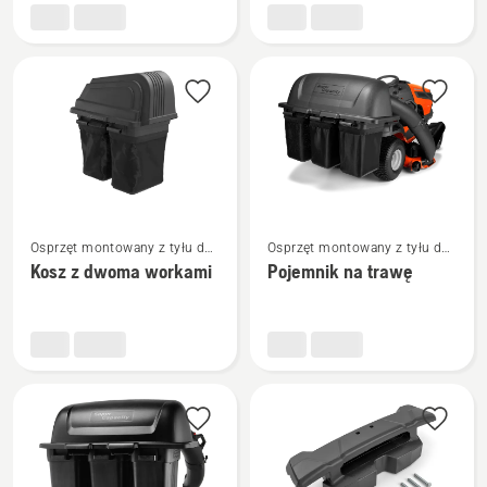
–
o
aerator
dużej
kolcowy
pojemności
Zobacz
Zobacz
Osprzęt montowany z tyłu do
Osprzęt montowany z tyłu do
więcej
więcej
traktorów ogrodowych
traktorów ogrodowych
Kosz z dwoma workami
Pojemnik na trawę
szczegółów
szczegółów
o
o
Kosz
Pojemnik
z
na
dwoma
trawę
workami