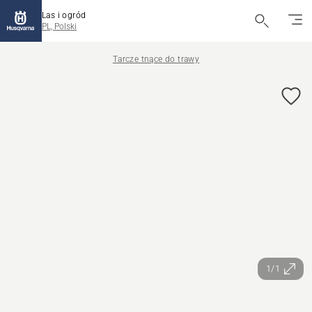
Las i ogród
PL, Polski
Tarcze tnące do trawy
1/1