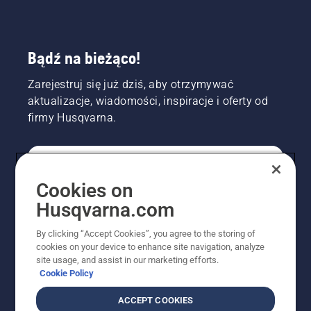
Bądź na bieżąco!
Zarejestruj się już dziś, aby otrzymywać
aktualizacje, wiadomości, inspiracje i oferty od
firmy Husqvarna.
KONSUMENT
Cookies on
Husqvarna.com
PROFESJONALISTA
By clicking “Accept Cookies”, you agree to the storing of
cookies on your device to enhance site navigation, analyze
site usage, and assist in our marketing efforts.
Cookie Policy
ACCEPT COOKIES