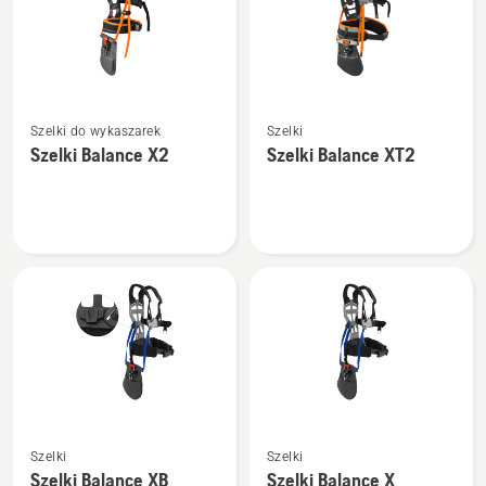
Zobacz
Zobacz
Szelki do wykaszarek
Szelki
więcej
więcej
Szelki Balance X2
Szelki Balance XT2
szczegółów
szczegółów
o
o
Szelki
Szelki
Balance
Balance
X2
XT2
Zobacz
Zobacz
Szelki
Szelki
więcej
więcej
Szelki Balance XB
Szelki Balance X