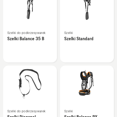
Zobacz
Zobacz
Szelki do podkrzesywarek
Szelki
więcej
więcej
Szelki Balance 35 B
Szelki Standard
szczegółów
szczegółów
o
o
Szelki
Szelki
Balance
Standard
35 B
Zobacz
Zobacz
Szelki do podkrzesywarek
Szelki
więcej
więcej
Szelki Diagonal
Szelki Balance PX