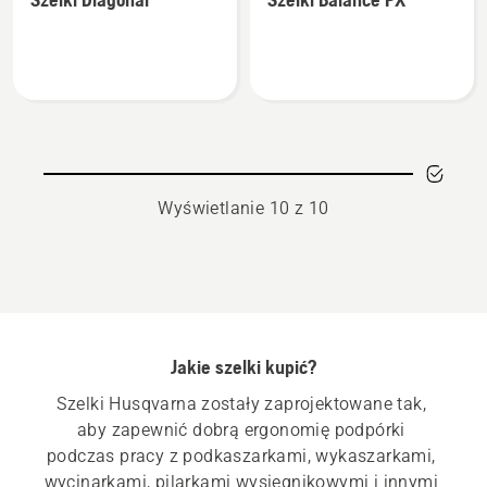
szczegółów
szczegółów
o
o
Szelki
Szelki
Diagonal
Balance
PX
Wyświetlanie 10 z 10
Jakie szelki kupić?
Szelki Husqvarna zostały zaprojektowane tak, 
aby zapewnić dobrą ergonomię podpórki 
podczas pracy z podkaszarkami, wykaszarkami, 
wycinarkami, pilarkami wysięgnikowymi i innymi 