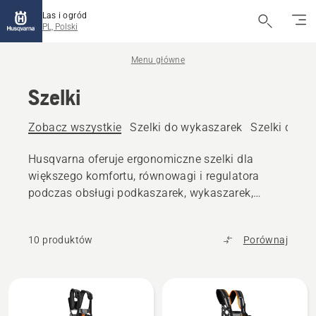
Las i ogród
PL, Polski
Menu główne
Szelki
Zobacz wszystkie
Szelki do wykaszarek
Szelki do wy
Husqvarna oferuje ergonomiczne szelki dla
większego komfortu, równowagi i regulatora
podczas obsługi podkaszarek, wykaszarek,
wycinarek, pilarek wysięgnikowych i innych.
10 produktów
Porównaj
Wszystkie
produkty