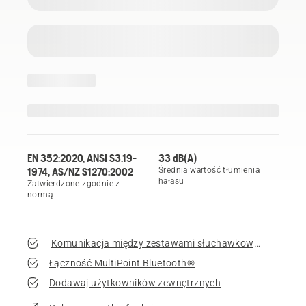
EN 352:2020, ANSI S3.19-
33 dB(A)
1974, AS/NZ S1270:2002
Średnia wartość tłumienia
hałasu
Zatwierdzone zgodnie z
normą
Komunikacja między zestawami słuchawkowymi
Łączność MultiPoint Bluetooth®
Dodawaj użytkowników zewnętrznych