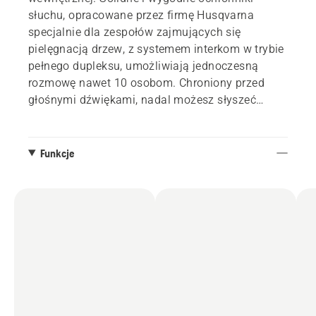
słuchu, opracowane przez firmę Husqvarna
specjalnie dla zespołów zajmujących się
pielęgnacją drzew, z systemem interkom w trybie
pełnego dupleksu, umożliwiają jednoczesną
rozmowę nawet 10 osobom. Chroniony przed
głośnymi dźwiękami, nadal możesz słyszeć
dźwięki otoczenia, łączyć swoje urządzenia przez
Bluetooth® i dodawać użytkowników
zewnętrznych do rozmowy zespołu za pomocą
Funkcje
połączenia telefonicznego.