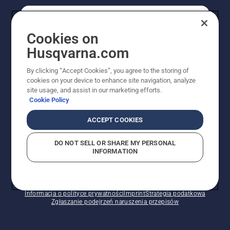
KONSUMENT
Cookies on
Husqvarna.com
PROFESJONALISTA
By clicking “Accept Cookies”, you agree to the storing of
cookies on your device to enhance site navigation, analyze
site usage, and assist in our marketing efforts.
Cookie Policy
ACCEPT COOKIES
DO NOT SELL OR SHARE MY PERSONAL
INFORMATION
© Husqvarna AB (publ). Wszelkie prawa zastrzeżone.
Pokazane ceny są sugerowanymi cenami detalicznymi.
Polityka w zakresie plików cookie
Warunki użytkowania
Informacja o polityce prywatności
Imprint
Strategia podatkowa
Zgłaszanie podejrzeń naruszenia przepisów