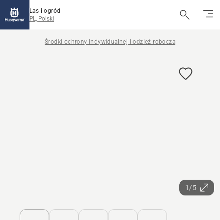
Las i ogród
PL, Polski
Środki ochrony indywidualnej i odzież robocza
1/5