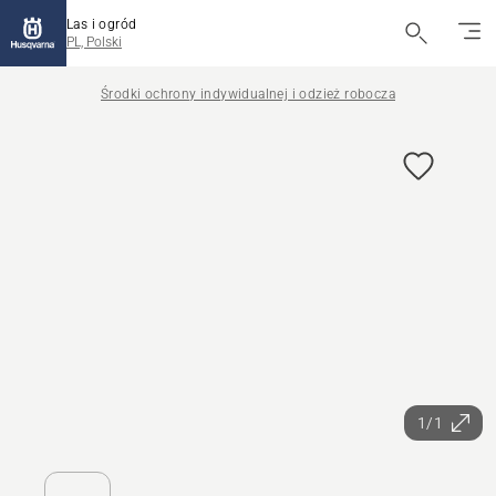
Las i ogród
PL, Polski
Środki ochrony indywidualnej i odzież robocza
1/1