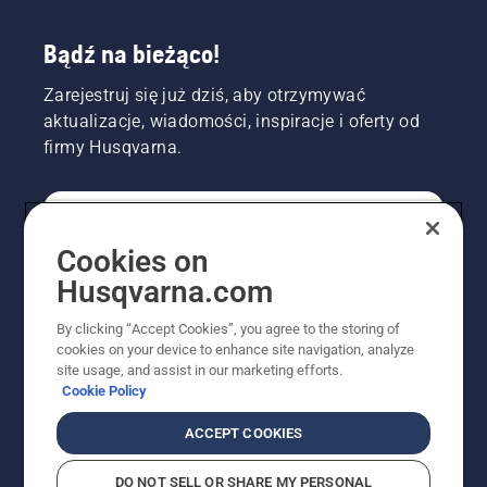
Bądź na bieżąco!
Zarejestruj się już dziś, aby otrzymywać
aktualizacje, wiadomości, inspiracje i oferty od
firmy Husqvarna.
KONSUMENT
Cookies on
Husqvarna.com
PROFESJONALISTA
By clicking “Accept Cookies”, you agree to the storing of
cookies on your device to enhance site navigation, analyze
site usage, and assist in our marketing efforts.
Cookie Policy
ACCEPT COOKIES
DO NOT SELL OR SHARE MY PERSONAL