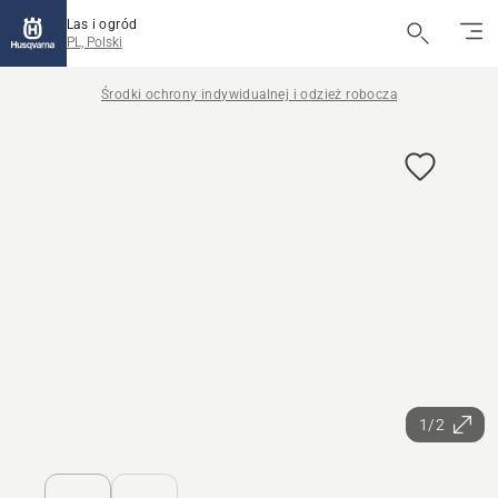
Las i ogród
PL, Polski
Środki ochrony indywidualnej i odzież robocza
1/2