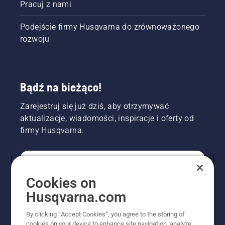
Pracuj z nami
Podejście firmy Husqvarna do zrównoważonego
rozwoju
Bądź na bieżąco!
Zarejestruj się już dziś, aby otrzymywać
aktualizacje, wiadomości, inspiracje i oferty od
firmy Husqvarna.
KONSUMENT
Cookies on
Husqvarna.com
PROFESJONALISTA
By clicking “Accept Cookies”, you agree to the storing of
cookies on your device to enhance site navigation, analyze