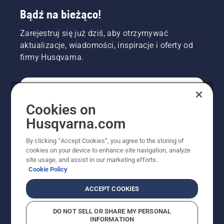
Bądź na bieżąco!
Zarejestruj się już dziś, aby otrzymywać
aktualizacje, wiadomości, inspiracje i oferty od
firmy Husqvarna.
KONSUMENT
Cookies on
Husqvarna.com
PROFESJONALISTA
By clicking “Accept Cookies”, you agree to the storing of
cookies on your device to enhance site navigation, analyze
site usage, and assist in our marketing efforts.
Cookie Policy
ACCEPT COOKIES
DO NOT SELL OR SHARE MY PERSONAL
INFORMATION