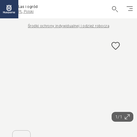
Las i ogród
PL, Polski
Środki ochrony indywidualnej i odzież robocza
1/1