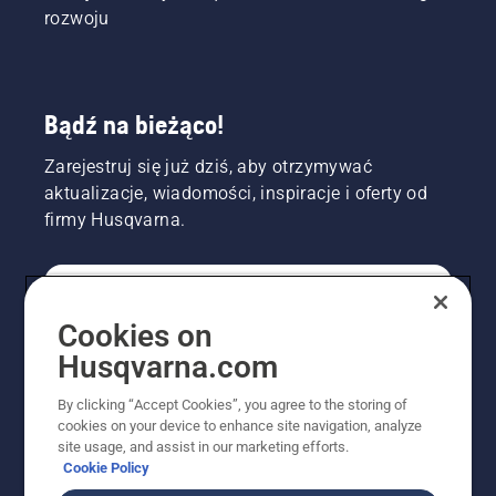
rozwoju
Bądź na bieżąco!
Zarejestruj się już dziś, aby otrzymywać
aktualizacje, wiadomości, inspiracje i oferty od
firmy Husqvarna.
KONSUMENT
Cookies on
Husqvarna.com
PROFESJONALISTA
By clicking “Accept Cookies”, you agree to the storing of
cookies on your device to enhance site navigation, analyze
site usage, and assist in our marketing efforts.
Cookie Policy