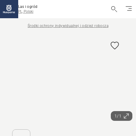
Las i ogród
PL, Polski
Środki ochrony indywidualnej i odzież robocza
1/1