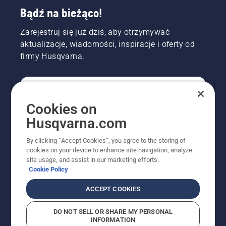
Bądź na bieżąco!
Zarejestruj się już dziś, aby otrzymywać
aktualizacje, wiadomości, inspiracje i oferty od
firmy Husqvarna.
KONSUMENT
Cookies on
Husqvarna.com
PROFESJONALISTA
By clicking “Accept Cookies”, you agree to the storing of
cookies on your device to enhance site navigation, analyze
site usage, and assist in our marketing efforts.
Cookie Policy
ACCEPT COOKIES
DO NOT SELL OR SHARE MY PERSONAL
INFORMATION