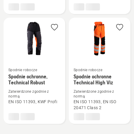
męskie,
Technical
Technical
20A
Spodnie robocze
Spodnie robocze
Zobacz
Zobacz
Spodnie ochronne,
Spodnie ochronne
więcej
więcej
Technical Robust
Technical High Viz
szczegółów
szczegółów
Zatwierdzone zgodnie z
Zatwierdzone zgodnie z
o
o
normą
normą
EN ISO 11393, KWF Profi
EN ISO 11393, EN ISO
Spodnie
Spodnie
20471 Class 2
ochronne,
ochronne
Technical
Technical
Robust
High
Viz