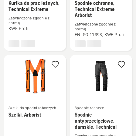
Zobacz
Zobacz
Kurtka do prac leśnych,
Spodnie ochronne,
więcej
więcej
Technical Extreme
Technical Extreme
Arborist
szczegółów
szczegółów
Zatwierdzone zgodnie z
o
o
normą
Zatwierdzone zgodnie z
KWF Profi
Kurtka
Spodnie
normą
EN ISO 11393, KWF Profi
do
ochronne,
prac
Technical
leśnych,
Extreme
Technical
Arborist
Extreme
Szelki do spodni roboczych
Spodnie robocze
Szelki, Arborist
Spodnie
Zobacz
Zobacz
antyprzecięciowe,
więcej
więcej
damskie, Technical
szczegółów
szczegółów
Zatwierdzone zgodnie z