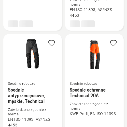
o
o
normą
Szelki,
Spodnie
EN ISO 11393, AS/NZS
Arborist
antyprzecięciowe,
4453
damskie,
Technical
Spodnie robocze
Spodnie robocze
Spodnie
Spodnie ochronne
Zobacz
Zobacz
antyprzecięciowe,
Technical 20A
więcej
więcej
męskie, Technical
szczegółów
szczegółów
Zatwierdzone zgodnie z
normą
Zatwierdzone zgodnie z
o
o
KWF Profi, EN ISO 11393
normą
Spodnie
Spodnie
EN ISO 11393, AS/NZS
antyprzecięciowe,
ochronne
4453