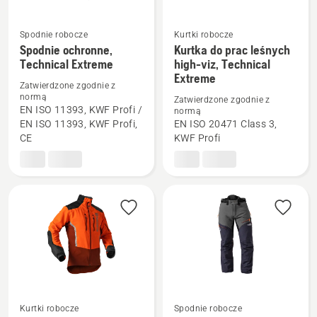
Spodnie robocze
Kurtki robocze
Spodnie ochronne,
Kurtka do prac leśnych
Zobacz
Zobacz
Technical Extreme
high-viz, Technical
więcej
więcej
Extreme
szczegółów
szczegółów
Zatwierdzone zgodnie z
normą
Zatwierdzone zgodnie z
o
o
EN ISO 11393, KWF Profi /
normą
Spodnie
Kurtka
EN ISO 11393, KWF Profi,
EN ISO 20471 Class 3,
ochronne,
do
CE
KWF Profi
Technical
prac
Extreme
leśnych
high-
viz,
Technical
Extreme
Kurtki robocze
Spodnie robocze