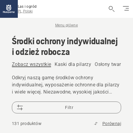
Las i ogród
PL, Polski
Menu główne
Środki ochrony indywidualnej
i odzież robocza
Zobacz wszystkie
Kaski dla pilarzy
Osłony twarzy i 
Odkryj naszą gamę środków ochrony
indywidualnej, wyposażenie ochronne dla pilarzy
i wiele więcej. Niezawodne, wysokiej jakości
rozwiązania zapewniają gotowość do każdego
wyzwania.
Filtr
131 produktów
Porównaj