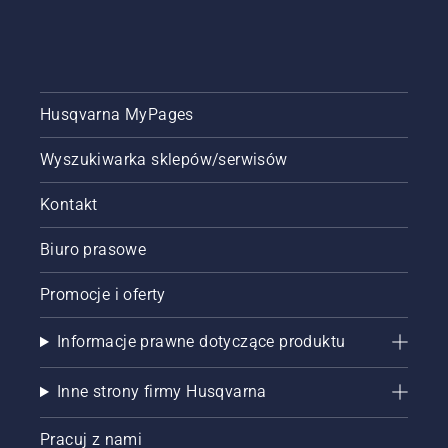
krótki
film, aby
dowiedzieć
się, jak
ostrzyć i
konserwować
Husqvarna MyPages
tarczę
tnącą do
Wyszukiwarka sklepów/serwisów
trawy.
Kontakt
Biuro prasowe
Promocje i oferty
Informacje prawne dotyczące produktu
Inne strony firmy Husqvarna
Pracuj z nami