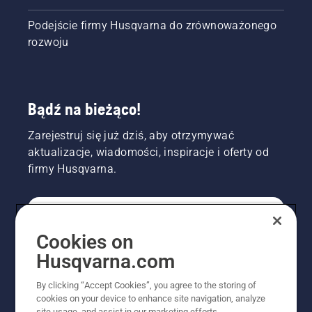
Podejście firmy Husqvarna do zrównoważonego
rozwoju
Bądź na bieżąco!
Zarejestruj się już dziś, aby otrzymywać
aktualizacje, wiadomości, inspiracje i oferty od
firmy Husqvarna.
KONSUMENT
Cookies on
Husqvarna.com
PROFESJONALISTA
By clicking “Accept Cookies”, you agree to the storing of
cookies on your device to enhance site navigation, analyze
site usage, and assist in our marketing efforts.