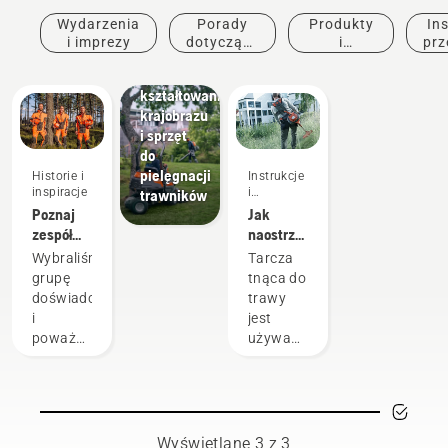
kształtowania
Wydarzenia
Porady
Produkty
Ins
krajobrazu,
i imprezy
dotyczące
i
prz
komercyjny
zakupu
innowacje
sprzęt do
kształtowania
krajobrazu
i sprzęt
do
pielęgnacji
Historie i
Instrukcje
inspiracje
i
trawników
przewodniki
Poznaj
Jak
zespół
naostrzyć
Husqvarna
tarczę
Wybraliśmy
Tarcza
H-Team
tnącą do
grupę
tnąca do
—
trawy
doświadczonych
trawy
naszych
i
jest
najbardziej
poważanych
używana
wymagających
ambasadorów
do
użytkowników
spośród
koszenia
naszych
grubszej,
najlepszych
gęstszej
na
trawy,
Wyświetlane 3 z 3