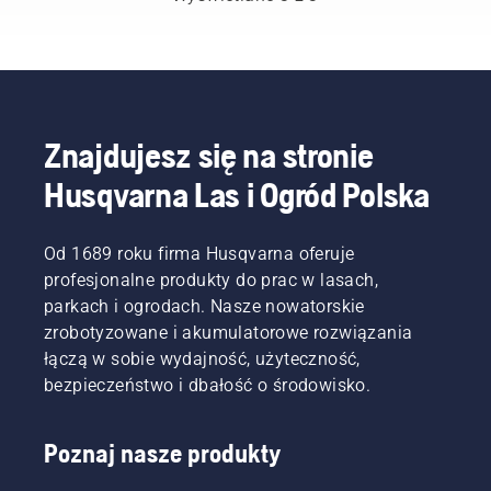
świecie
gdy nie
profesjonalistów
ma
zajmujących
możliwości
się
cięcia
lasami i
żyłkami
parkami
nylonowymi.
w
Tarcza
Znajdujesz się na stronie
swoich
tnąca do
Husqvarna Las i Ogród Polska
krajach.
trawy
Stanowią
umożliwia
oni nasz
łatwe
H-Team.
Od 1689 roku firma Husqvarna oferuje
cięcie
Są też
grubej
profesjonalne produkty do prac w lasach,
naszymi
trawy,
parkach i ogrodach. Nasze nowatorskie
najbardziej
co
zrobotyzowane i akumulatorowe rozwiązania
wymagającymi
pozwala
łączą w sobie wydajność, użyteczność,
użytkownikami.
na
bezpieczeństwo i dbałość o środowisko.
szybsze i
wydajniejsze
koszenie.
Poznaj nasze produkty
Obejrzyj
ten