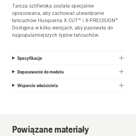
Tarcza szlifierska została specjalnie
opracowana, aby zachować utwardzanie
łańcuchów Husqvarna X-CUT™ i X-PRECISION™.
Dostępna w kilku wersjach, aby pasowała do
najpopularniejszych typów łańcuchów.
Specyfikacje
Dopasowanie do modelu
Wsparcie właściciela
Architektura
krajobrazu
Powiązane materiały
Narzędzia
do