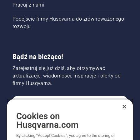
Pracuj z nami
Podejście firmy Husqvarna do zrównoważonego
rozwoju
Bądź na bieżąco!
Zarejestruj się już dziś, aby otrzymywać
aktualizacje, wiadomości, inspiracje i oferty od
firmy Husqvarna.
KONSUMENT
Cookies on
Husqvarna.com
PROFESJONALISTA
By clicking “Accept Cookies”, you agree to the storing of