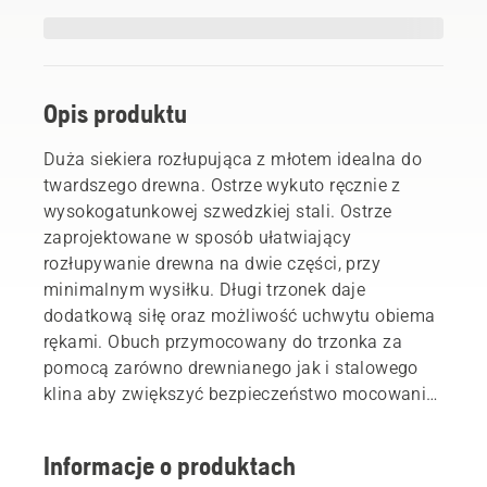
Opis produktu
Duża siekiera rozłupująca z młotem idealna do
twardszego drewna. Ostrze wykuto ręcznie z
wysokogatunkowej szwedzkiej stali. Ostrze
zaprojektowane w sposób ułatwiający
rozłupywanie drewna na dwie części, przy
minimalnym wysiłku. Długi trzonek daje
dodatkową siłę oraz możliwość uchwytu obiema
rękami. Obuch przymocowany do trzonka za
pomocą zarówno drewnianego jak i stalowego
klina aby zwiększyć bezpieczeństwo mocowania.
Dostarczana ze skórzaną osłoną na ostrze dla
zapewnienia bezpieczeństwa podczas transportu
Informacje o produktach
i przechowywania.