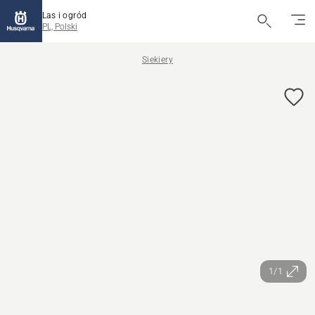
Las i ogród
PL, Polski
Siekiery
1/1