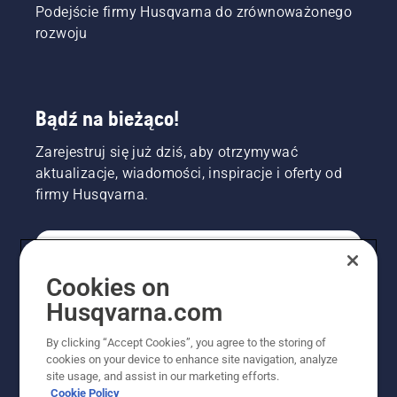
Podejście firmy Husqvarna do zrównoważonego
boisku
piłkarskim?
rozwoju
Bądź na bieżąco!
Zarejestruj się już dziś, aby otrzymywać
aktualizacje, wiadomości, inspiracje i oferty od
firmy Husqvarna.
KONSUMENT
Cookies on
Husqvarna.com
PROFESJONALISTA
By clicking “Accept Cookies”, you agree to the storing of
cookies on your device to enhance site navigation, analyze
site usage, and assist in our marketing efforts.
Cookie Policy