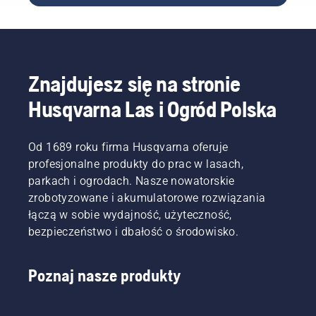
przez
Cytat
robota
pochodzi
koszącego
z
Automower®
wypowiedzi
zapewni
Simeona
Znajdujesz się na stronie
lepszą
Liljenberga,
murawę
głównego
Husqvarna Las i Ogród Polska
niż to,
konserwatora
które
na
było
szwedzkim
Od 1689 roku firma Husqvarna oferuje
koszone
stadionie
profesjonalne produkty do prac w lasach,
przez
narodowym
konwencjonalną
piłki
parkach i ogrodach. Nasze nowatorskie
kosiarkę
nożnej
zrobotyzowane i akumulatorowe rozwiązania
obrotową?
Friends
łączą w sobie wydajność, użyteczność,
Nasz
Arena.
bezpieczeństwo i dbałość o środowisko.
sędzia,
Wyniki,
który
na które
przebywa
oczekuje,
Poznaj nasze produkty
na
zostaną
miejscu
uzyskane
zbrodni,
dzięki