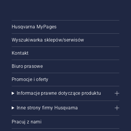
to
przeprowadzeniu
Simeon
testu
Liljenberg,
polegającego
główny
na
ogrodnik
koszeniu
Husqvarna MyPages
opiekujący
jednej
się
połowy
Wyszukiwarka sklepów/serwisów
narodowym
boiska
stadionem
przez
Kontakt
piłkarskim
profesjonalnego
Szwecji,
robota
Friends
koszącego
Biuro prasowe
Arena.
Automower®,
Gotowy?
a drugiej
Promocje i oferty
Zaczynajmy.
kosiarką
samobieżną.
Informacje prawne dotyczące produktu
Która
maszyna
zapewni
Inne strony firmy Husqvarna
najlepszą
jakość
Pracuj z nami
murawy
na