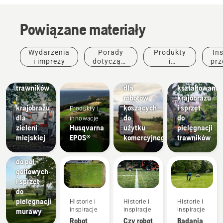
Architektura
krajobrazu
Powiązane materiały
Narzędzia
Produkty i
do
innowacje
Usługi
kształtowania
Tereny
Wydarzenia
Porady
Produkty
Ins
Husqvarna
krajobrazu,
miejskie
i imprezy
dotyczące
i
prz
Sprzęt do
Fleet
komercyjny
zakupu
innowacje
pielęgnacji
Services™
sprzęt do
trawników
dla
kształtowania
i
robotów
krajobrazu
krajobrazu
koszących
i sprzęt
Produkty i
dla
do
do
innowacje
zieleni
Husqvarna
użytku
pielęgnacji
Pola
miejskiej
EPOS®
komercyjnego
trawników
golfowe
Kosiarki
do pól
golfowych
i sprzęt
do
pielęgnacji
Historie i
Historie i
Historie i
inspiracje
inspiracje
inspiracje
murawy
Robot
Czy robot
Badania