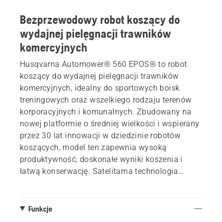
Bezprzewodowy robot koszący do
wydajnej pielęgnacji trawników
komercyjnych
Husqvarna Automower® 560 EPOS® to robot
koszący do wydajnej pielęgnacji trawników
komercyjnych, idealny do sportowych boisk
treningowych oraz wszelkiego rodzaju terenów
korporacyjnych i komunalnych. Zbudowany na
nowej platformie o średniej wielkości i wspierany
przez 30 lat innowacji w dziedzinie robotów
koszących, model ten zapewnia wysoką
produktywność, doskonałe wyniki koszenia i
łatwą konserwację. Satelitarna technologia
Husqvarna EPOS® umożliwia bezprzewodową
instalację, skracając czas przestojów i
umożliwiając dostosowanie obszarów pracy oraz
Funkcje
ustawienie tymczasowych stref niedostępnych.