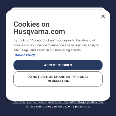
KONSUMENT
Cookies on
Husqvarna.com
PROFESJONALISTA
By clicking “Accept Cookies”, you agree to the storing of
cookies on your device to enhance site navigation, analyze
site usage, and assist in our marketing efforts.
Cookie Policy
ACCEPT COOKIES
DO NOT SELL OR SHARE MY PERSONAL
INFORMATION
© Husqvarna AB (publ). Wszelkie prawa zastrzeżone.
Pokazane ceny są sugerowanymi cenami detalicznymi.
Polityka w zakresie plików cookie
Warunki użytkowania
Informacja o polityce prywatności
Imprint
Strategia podatkowa
Zgłaszanie podejrzeń naruszenia przepisów