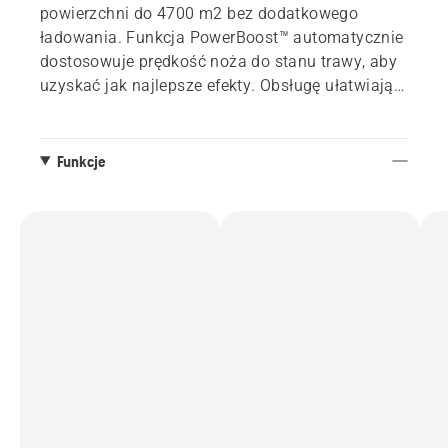
powierzchni do 4700 m2 bez dodatkowego
ładowania. Funkcja PowerBoost™ automatycznie
dostosowuje prędkość noża do stanu trawy, aby
uzyskać jak najlepsze efekty. Obsługę ułatwiają
intuicyjne elementy sterujące, a przegubowy
układ kierowniczy umożliwia płynne
wykonywanie nawet ciasnych zakrętów podczas
Funkcje
koszenia wokół drzew i krzewów lub na
skomplikowanych obszarach. Ponadto zasilanie
akumulatorowe oznacza niski poziom hałasu i
przyjemne warunki pracy.