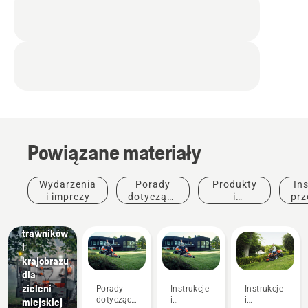
Powiązane materiały
Tereny
Wydarzenia
Porady
Produkty
Ins
miejskie
i imprezy
dotyczące
i
prz
Sprzęt do
zakupu
innowacje
pielęgnacji
trawników
i
krajobrazu
dla
zieleni
Porady
Instrukcje
Instrukcje
dotyczące
i
i
miejskiej