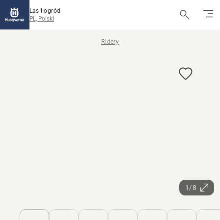
Las i ogród
PL, Polski
Ridery
1/8