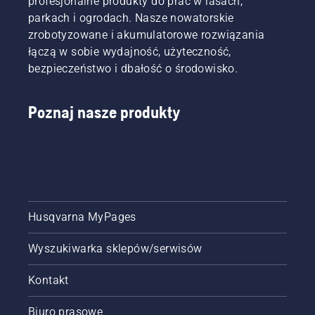
profesjonalne produkty do prac w lasach,
wysiłku.
się już o
obrażenia.
parkach i ogrodach. Nasze nowatorskie
Poznaj
to
ofertę
zrobotyzowane i akumulatorowe rozwiązania
martwić.
kosiarek
łączą w sobie wydajność, użyteczność,
Przedstawiamy
samojezdnych
przewodnik
bezpieczeństwo i dbałość o środowisko.
Husqvarna
krok po
i wybierz
kroku
maszynę
dotyczący
Poznaj nasze produkty
idealną
naprawy
do
trawnika
potrzeb
z
Twoich i
ubytkami
Twojego
i łatami.
trawnika.
Husqvarna MyPages
Wyszukiwarka sklepów/serwisów
Kontakt
Biuro prasowe