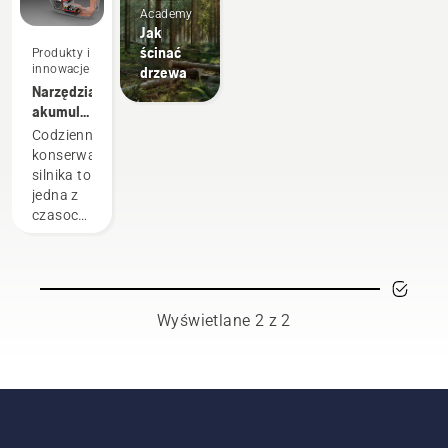
Academy
Jak
ścinać
Produkty i
innowacje
drzewa
Narzędzia
akumulatorowe
minimalizują
Codzienna
konieczność
konserwacja
konserwacji
silnika to
urządzeń
jedna z
elektrycznych
czasochłonnych
czynności,
które
mogą
zakłócić
pracę
Wyświetlane 2 z 2
profesjonalistów.
Urządzenia
zasilane
akumulatorowo
są dużo
mniej