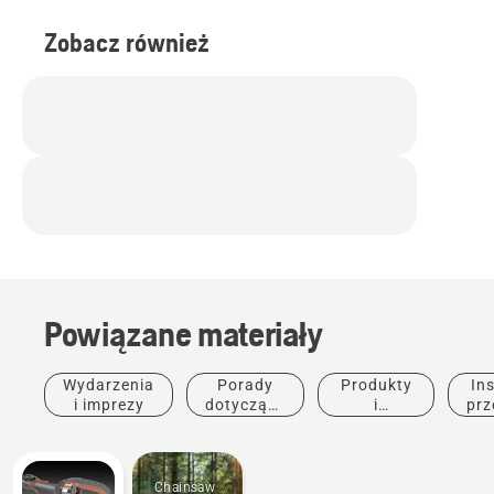
Zobacz również
Powiązane materiały
Wydarzenia
Porady
Produkty
Ins
i imprezy
dotyczące
i
prz
zakupu
innowacje
Chainsaw