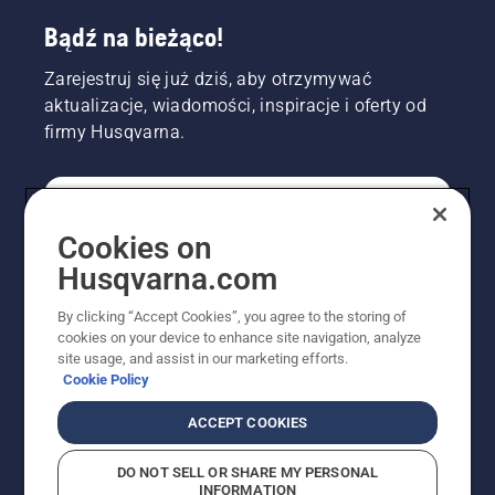
Bądź na bieżąco!
Zarejestruj się już dziś, aby otrzymywać
aktualizacje, wiadomości, inspiracje i oferty od
firmy Husqvarna.
KONSUMENT
Cookies on
Husqvarna.com
PROFESJONALISTA
By clicking “Accept Cookies”, you agree to the storing of
cookies on your device to enhance site navigation, analyze
site usage, and assist in our marketing efforts.
Cookie Policy
ACCEPT COOKIES
DO NOT SELL OR SHARE MY PERSONAL
INFORMATION