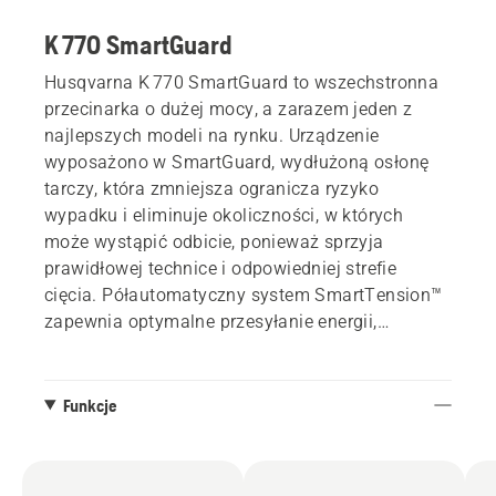
K 770 SmartGuard
Husqvarna K 770 SmartGuard to wszechstronna
przecinarka o dużej mocy, a zarazem jeden z
najlepszych modeli na rynku. Urządzenie
wyposażono w SmartGuard, wydłużoną osłonę
tarczy, która zmniejsza ogranicza ryzyko
wypadku i eliminuje okoliczności, w których
może wystąpić odbicie, ponieważ sprzyja
prawidłowej technice i odpowiedniej strefie
cięcia. Półautomatyczny system SmartTension™
zapewnia optymalne przesyłanie energii,
minimalne zużycie i maksymalną trwałość
paska. Niewielki ciężar, doskonały stosunek
mocy do ciężaru, niezawodny rozruch i
Funkcje
wyjątkowo niski poziom drgań oznaczają
mniejsze obciążenie i maksymalną wydajność.