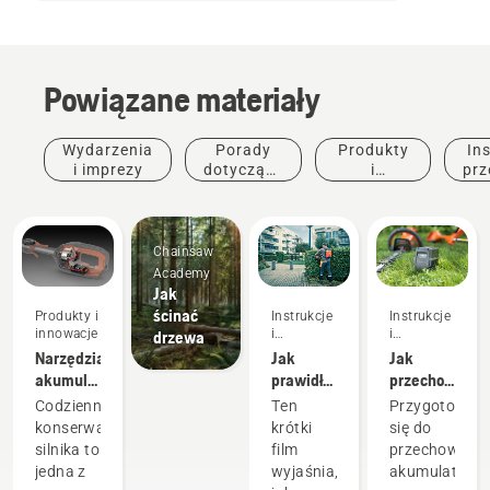
Powiązane materiały
Wydarzenia
Porady
Produkty
Ins
i imprezy
dotyczące
i
prz
zakupu
innowacje
Chainsaw
Academy
Jak
ścinać
Produkty i
Instrukcje
Instrukcje
innowacje
i
i
drzewa
przewodniki
przewodniki
Narzędzia
Jak
Jak
akumulatorowe
prawidłowo
przechowywa
minimalizują
skonfigurować
akumulator
Codzienna
Ten
Przygotowują
konieczność
i
Husqvarna
konserwacja
krótki
się do
konserwacji
zamocować
w
silnika to
film
przechowywa
urządzeń
akumulator
okresie
jedna z
wyjaśnia,
akumulatoró
elektrycznych
plecakowy
zimowym