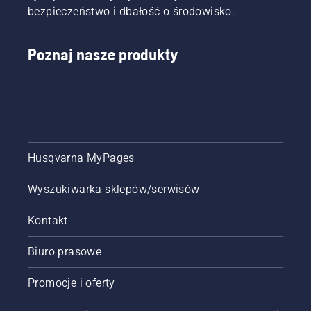
bezpieczeństwo i dbałość o środowisko.
zmęczenie
podczas
użytkowania,
Poznaj nasze produkty
umożliwiając
dłuższą
pracę
bez
przerw.
Husqvarna MyPages
Wyszukiwarka sklepów/serwisów
Kontakt
Biuro prasowe
Promocje i oferty