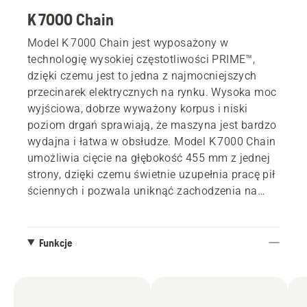
K 7000 Chain
Model K 7000 Chain jest wyposażony w
technologię wysokiej częstotliwości PRIME™,
dzięki czemu jest to jedna z najmocniejszych
przecinarek elektrycznych na rynku. Wysoka moc
wyjściowa, dobrze wyważony korpus i niski
poziom drgań sprawiają, że maszyna jest bardzo
wydajna i łatwa w obsłudze. Model K 7000 Chain
umożliwia cięcie na głębokość 455 mm z jednej
strony, dzięki czemu świetnie uzupełnia pracę pił
ściennych i pozwala uniknąć zachodzenia na
siebie cięć w narożnikach. Nadaje się również do
wycinania nieregularnych lub niewielkich
otworów (nawet 11 x 11 cm). Produkty z gamy
Funkcje
PRIME™ umożliwiają użytkownikom
skonfigurowanie systemu najlepiej
dopasowanego do ich działalności. Przecinarka
K 7000 Ring może być używana z agregatem