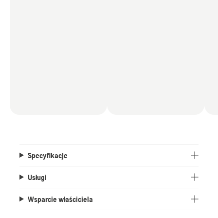
zasilającym PP 70, PP 220 lub PP 492.
Rozbudowa systemu miarę rozwoju potrzeb.
Specyfikacje
Usługi
Wsparcie właściciela