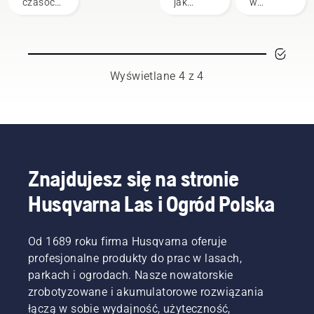
czasochłonnych
jak
w
czynności,
skonfigurować
okresie
które
i
zimowym,
mogą
wyregulować
należy
zakłócić
akumulator
wziąć
pracę
plecakowy,
pod
Wyświetlane 4 z 4
profesjonalistów.
używany
uwagę
Urządzenia
do pracy
kilka
zasilane
z
czynników,
akumulatorowo
profesjonalnymi
aby
są dużo
produktami
wydłużyć
mniej
akumulatorowymi
żywotność
wymagające
firmy
akumulatoró
Znajdujesz się na stronie
w tym
Husqvarna.
Husqvarna Las i Ogród Polska
zakresie.
Odpowiednio
dostosowany
akumulator
Od 1689 roku firma Husqvarna oferuje
plecakowy
zapewnia
profesjonalne produkty do prac w lasach,
wygodniejsze
parkach i ogrodach. Nasze nowatorskie
dopasowanie
zrobotyzowane i akumulatorowe rozwiązania
i
łączą w sobie wydajność, użyteczność,
zmniejsza