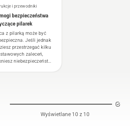
rukcje i przewodniki
mogi bezpieczeństwa
yczące pilarek
ca z pilarką może być
bezpieczna. Jeśli jednak
ziesz przestrzegać kilku
stawowych zaleceń,
kniesz niebezpieczeństw
ałkowicie skoncentrujesz
 na czekających na
bie zadaniach.
Wyświetlane 10 z 10