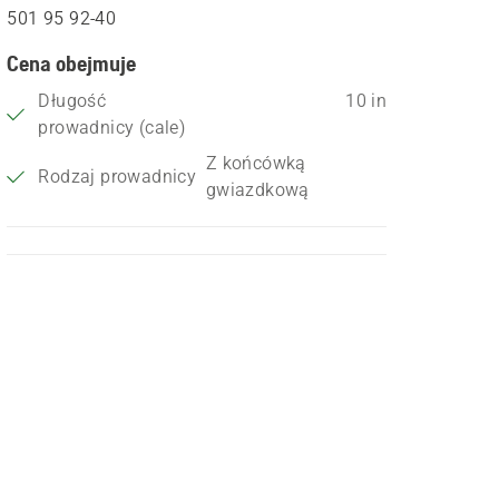
501 95 92‑40
Cena obejmuje
Długość
10 in
prowadnicy (cale)
Z końcówką
Rodzaj prowadnicy
gwiazdkową