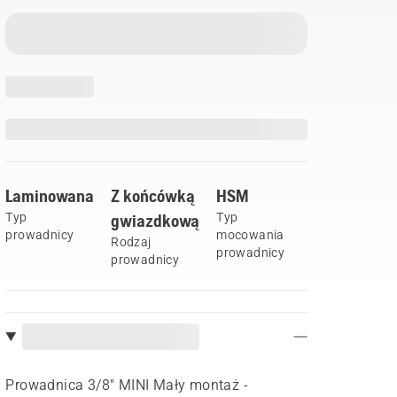
Laminowana
Z końcówką
HSM
Typ
gwiazdkową
Typ
prowadnicy
mocowania
Rodzaj
prowadnicy
prowadnicy
Prowadnica 3/8" MINI Mały montaż -