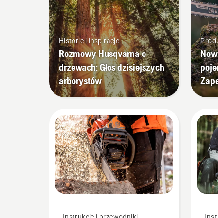
Historie i inspiracje
Produ
Rozmowy Husqvarna o
Nowe
drzewach: Głos dzisiejszych
poje
arborystów
Zap
Instrukcje i przewodniki
Inst