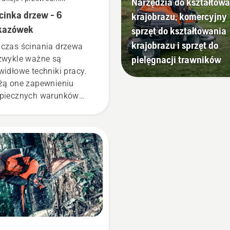
Narzędzia do kształtowa
inka drzew - 6
krajobrazu, komercyjny
kazówek
sprzęt do kształtowania
krajobrazu i sprzęt do
czas ścinania drzewa
pielęgnacji trawników
zwykle ważne są
widłowe techniki pracy.
żą one zapewnieniu
piecznych warunków
cy, a także zwiększają jej
teczność.