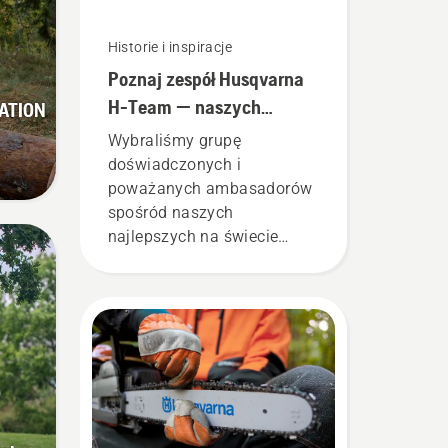
Historie i inspiracje
Poznaj zespół Husqvarna
H-Team — naszych
ATION
najbardziej
Wybraliśmy grupę
wymagających
doświadczonych i
użytkowników
poważanych ambasadorów
spośród naszych
najlepszych na świecie
profesjonalistów
zajmujących się lasami i
parkami w swoich krajach.
Stanowią oni nasz H-Team.
Są też naszymi najbardziej
wymagającymi
użytkownikami.