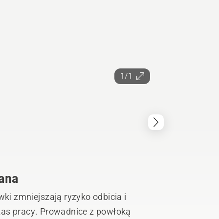
1/1
wana
ki zmniejszają ryzyko odbicia i
nice z powłoką