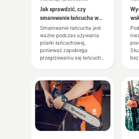
Jak sprawdzić, czy
Wyc
smarowanie łańcucha w
ws
Twojej pilarce działa
Smarowanie łańcucha jest
Pod
ważne podczas używania
nie
pilarki łańcuchowej,
pra
ponieważ zapobiega
Słu
przegrzewaniu się łańcucha
bez
podczas cięcia i gwarantuje,
pra
że porusza się on wokół
sku
prowadnicy bez tarcia.
Wydłuża to żywotność
prowadnicy i łańcucha.
Postępuj zgodnie z
instrukcjami zawartymi w
tym krótkim filmie, aby
dowiedzieć się, jak
sprawdzić, czy układ