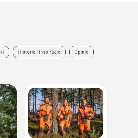
ki
Historie i inspiracje
Opinie