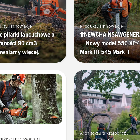
kty i innowacje
Produkty i innowacje
 pilarki łańcuchowe o
#NEWCHAINSAWGENER
mności 90 cm3.
— Nowy model 550 XP®
ewniamy więcej.
Mark II i 545 Mark II
Architektura krajobrazu
rukcje i przewodniki