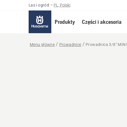
Las i ogród
–
PL, Polski
Produkty
Części i akcesoria
Menu główne
Prowadnice
Prowadnica 3/8" MIN