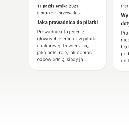
smarowania łańcucha
11 października 2021
Inst
pilarki łańcuchowej działa
Instrukcje i przewodniki
Wy
prawidłowo. Najpierw
Jaka prowadnica do pilarki
sprawdź poziom oleju.
dot
Uruchom pilarkę i upewnij
Prowadnica to jeden z
Pra
się, że hamulec łańcucha
głównych elementów pilarki
nie
jest wyłączony. Zwiększ
spalinowej. Dowiedz się,
będ
obroty silnika pilarki kilka
jaką pełni rolę, jak dobrać
pod
centymetrów od pnia
odpowiednią, kiedy ją
uni
drzewa. Ślady oleju na pniu
wymienić i jak zadbać o jej
i c
drzewa oznaczają, że układ
konserwację.
się
smarowania działa.
Przedstawiamy
Cie
najważniejsze informacje
na temat prowadnic do
pilarek spalinowych.