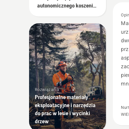
autonomicznego koszenia
na utrzymanie zieleni
Opin
Ma
urz
dw
prz
asp
zao
pie
mni
Rozwiązania
Profesjonalne materiały
eksploatacyjne i narzędzia
Nur
do prac w lesie i wycinki
WIE
drzew