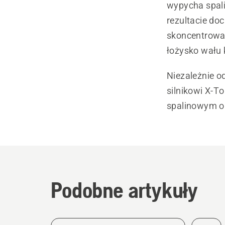
wypycha spali
rezultacie do
skoncentrowan
łożysko wału 
Niezależnie od
silnikowi X-T
spalinowym o
Podobne artykuły