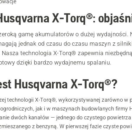
nowacje
 Husqvarna X-Torq®: objaśn
zeroką gamę akumulatorów o dużej wydajności. 
agają jednak od czasu do czasu maszyn z silni
 Nasza technologia X-Torq® zapewnia niezbędną
towy dzięki bardzo wydajnemu spalaniu.
jest Husqvarna X-Torq®?
ej technologii X-Torq®, wykorzystywanej zarówno w 
i ogrodniczych, jak i w maszynach budowlanych firmy 
anie dwóch kanałów — jednego do czystego powietrza
zmieszanego z benzyną. W pierwszej fazie czyste powi