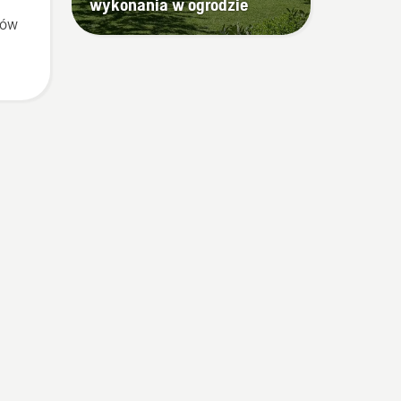
wykonania w ogrodzie
rów
h.
am.
iej