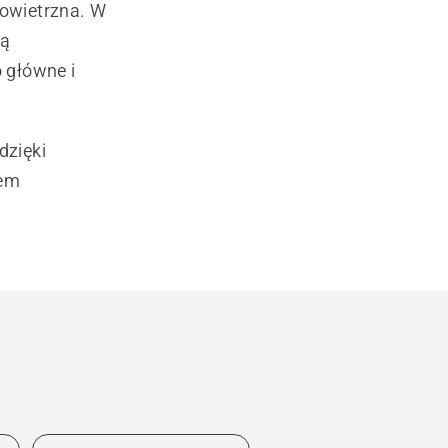
powietrzna. W
tą
 główne i
dzięki
iem