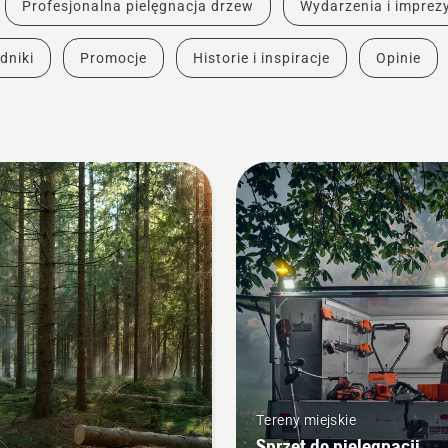
Profesjonalna pielęgnacja drzew
Wydarzenia i imprez
dniki
Promocje
Historie i inspiracje
Opinie
Tereny miejskie
Sprzęt do pielęgnacji