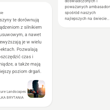
wymagających
doświadczonych i
użytkowników
poważanych ambasado
spośród naszych
ie
najlepszych na świecie
szyny te dorównują
profesjonalistów
ądzeniom z silnikiem
zajmujących się lasami i
usuwowym, a nawet
parkami w swoich krajac
ewyższają je w wielu
Stanowią oni nasz H-Te
Są też naszymi najbardz
ektach. Pozwalają
wymagającymi
szczędzić czas i
użytkownikami.
niądze, a także mają
ejszy poziom drgań.
ture Landscapes
LKA BRYTANIA