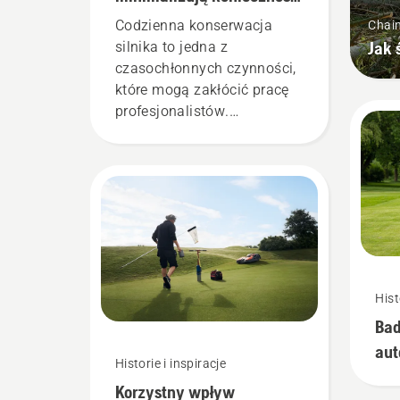
konserwacji urządzeń
Codzienna konserwacja
Chai
elektrycznych
Jak 
silnika to jedna z
czasochłonnych czynności,
które mogą zakłócić pracę
profesjonalistów.
Urządzenia zasilane
akumulatorowo są dużo
mniej wymagające w tym
zakresie.
Hist
Bad
au
Historie i inspiracje
ko
Korzystny wpływ