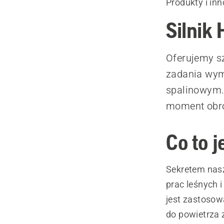
Produkty i in
Silnik
Oferujemy s
zadania wym
spalinowym.
moment obro
Co to 
Sekretem nasz
prac leśnych 
jest zastosow
do powietrza 