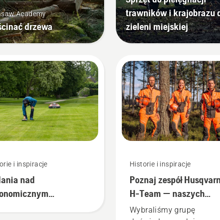
trawników i krajobrazu 
nsaw Academy
ścinać drzewa
zieleni miejskiej
orie i inspiracje
Historie i inspiracje
ania nad
Poznaj zespół Husqvar
tonomicznym
H-Team — naszych
szeniem
najbardziej
Wybraliśmy grupę