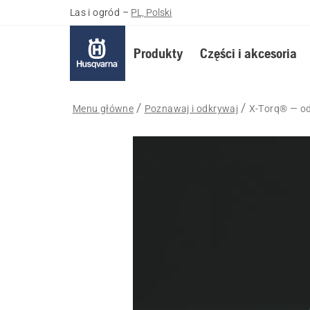
Las i ogród
–
PL, Polski
Produkty
Części i akcesoria
Menu główne
Poznawaj i odkrywaj
X-Torq® — od