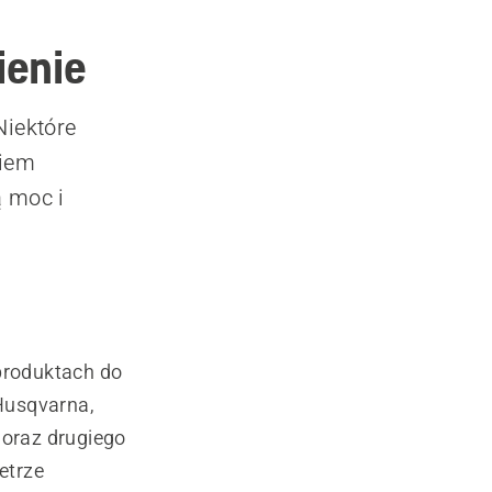
ienie
Niektóre
kiem
 moc i
produktach do
Husqvarna,
 oraz drugiego
etrze