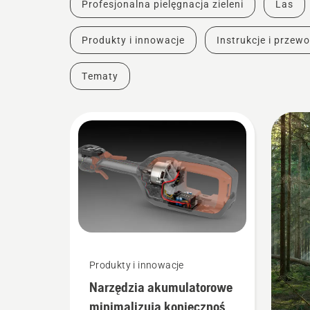
Profesjonalna pielęgnacja zieleni
Las
Produkty i innowacje
Instrukcje i przewo
Tematy
Produkty i innowacje
Narzędzia akumulatorowe
minimalizują konieczność