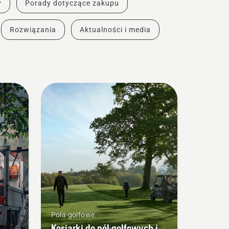
y
Porady dotyczące zakupu
Rozwiązania
Aktualności i media
Pola golfowe
Kosiarki do pól golfowych i