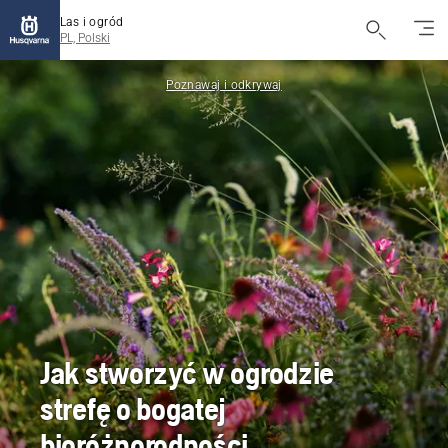
Las i ogród
PL, Polski
Poznawaj i odkrywaj
Jak stworzyć w ogrodzie
strefę o bogatej
bioróżnorodności