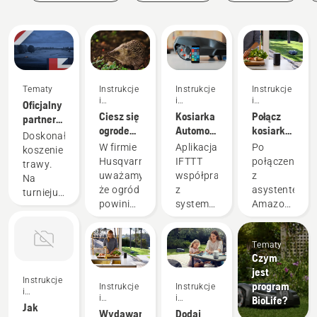
zieleni
zakupu
Tematy
Instrukcje
Instrukcje
Instrukcje
i
i
i
Oficjalny
przewodniki
przewodniki
przewodniki
Ciesz się
Kosiarka
Połącz
partner
ogrodem
Automower®
kosiarkę
turnieju
Doskonałe
przyjaznym
i IFTTT
Automower®
DP World
W firmie
Aplikacja
Po
koszenie
jeżom
z
Tour w
Husqvarna
IFTTT
połączeniu
trawy.
asystentem
zakresie
uważamy,
współpracuje
z
Na
Amazon
robotów
że ogród
z
asystentem
turnieju i
Alexa
koszących
powinien
systemem
Amazon
w
być
iOS w
Alexa
ogrodzie.
piękną
wersji
Twój
Tematy
przestrzenią,
10.0 lub
robot
Czym
z której
nowszej
koszący
jest
korzysta
oraz
Automower®
Instrukcje
program
Instrukcje
Instrukcje
się z
Android
staje się
i
i
i
BioLife?
przyjemnością.
w wersji
naturalną
przewodniki
Jak
przewodniki
przewodniki
Wydawanie
Dodaj
Ale
5.0 lub
częścią