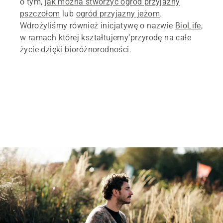
o tym,
jak można stworzyć ogród przyjazny
pszczołom
lub
ogród przyjazny jeżom
.
Wdrożyliśmy również inicjatywę o nazwie
BioLife
,
w ramach której kształtujemy’przyrodę na całe
życie dzięki bioróżnorodności.