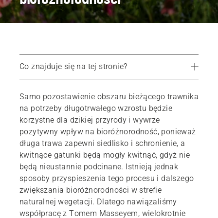
Co znajduje się na tej stronie?
10 wskazówek dotyczących tworzenia strefy o bogatej bioróżnorodności
Samo pozostawienie obszaru bieżącego trawnika
Bioróżnorodność zależy przede wszystkim od różnorodności
na potrzeby długotrwałego wzrostu będzie
Tom Massey
korzystne dla dzikiej przyrody i wywrze
pozytywny wpływ na bioróżnorodność, ponieważ
długa trawa zapewni siedlisko i schronienie, a
kwitnące gatunki będą mogły kwitnąć, gdyż nie
będą nieustannie podcinane. Istnieją jednak
sposoby przyspieszenia tego procesu i dalszego
zwiększania bioróżnorodności w strefie
naturalnej wegetacji. Dlatego nawiązaliśmy
współpracę z Tomem Masseyem, wielokrotnie