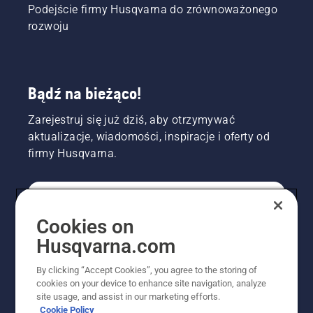
Podejście firmy Husqvarna do zrównoważonego
rozwoju
Bądź na bieżąco!
Zarejestruj się już dziś, aby otrzymywać
aktualizacje, wiadomości, inspiracje i oferty od
firmy Husqvarna.
KONSUMENT
Cookies on
Husqvarna.com
PROFESJONALISTA
By clicking “Accept Cookies”, you agree to the storing of
cookies on your device to enhance site navigation, analyze
site usage, and assist in our marketing efforts.
Cookie Policy