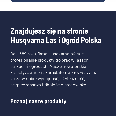
kosiarkami,
koszącym.
innych
aby
To ty
zintegrowan
które
Aby
zajęć
promować
decydujesz
elementem
należą
Alexa
zaplanowanych
ogród
w jaki
zautomatyzo
do grupy
mogła
na każdy
jako
sposób
systemu
urządzeń
sterować
dzień.
ważny
będziesz
w Twoim
Google
Znajdujesz się na stronie
robotem
element
obsługiwać
domu.
Home.
koszącym
wspierania
kosiarkę
Husqvarna Las i Ogród Polska
Automower®,
lokalnej
Automower®
musisz
bioróżnorodności.
firmy
wydawać
Zaangażowaliśmy
Husqvarna.
Od 1689 roku firma Husqvarna oferuje
polecenia
się
profesjonalne produkty do prac w lasach,
głosowe
również
w języku
w
parkach i ogrodach. Nasze nowatorskie
angielskim,
zmniejszenie
zrobotyzowane i akumulatorowe rozwiązania
niemieckim
liczby
łączą w sobie wydajność, użyteczność,
lub
wypadków
bezpieczeństwo i dbałość o środowisko.
francuskim.
z
udziałem
naszych
Poznaj nasze produkty
produktów
i małych
zwierząt