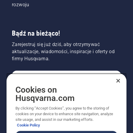
rozwoju
Bądź na bieżąco!
Zarejestruj się już dziś, aby otrzymywać
aktualizacje, wiadomości, inspiracje i oferty od
firmy Husqvarna.
KONSUMENT
Cookies on
Husqvarna.com
PROFESJONALISTA
By clicking “Accept Cookies”, you agree to the storing of
cookies on your device to enhance site navigation, analyze
site usage, and assist in our marketing efforts.
Cookie Policy