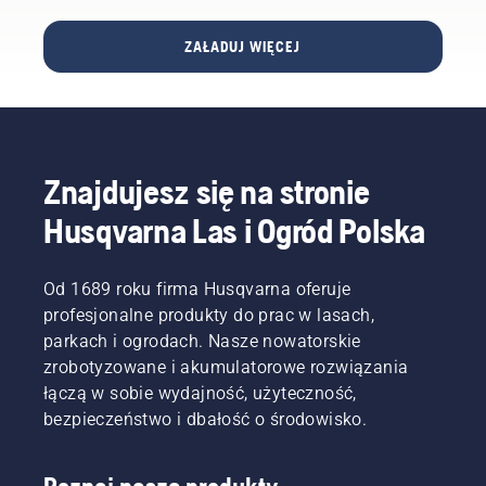
umożliwiają
ponad
mają
Husqvarna
właścicielom
cztery
wysoka
EPOS®.
domów
miliony
moc
ZAŁADUJ WIĘCEJ
łatwe
robotów
oraz
wykonywanie
koszących
wydajność
szerszego
zainstalowanych
cięcia.
zakresu
na
Wprowadzeni
prac
całym
tej gamy
wokół
świecie,
maszyn
Znajdujesz się na stronie
domu i w
Husqvarna
stanowi
ogrodzie.
udostępnia
dalszy
Husqvarna Las i Ogród Polska
teraz
krok w
koszenie
strategiczny
klasy
rozwoju
Od 1689 roku firma Husqvarna oferuje
premium
segmentu
profesjonalne produkty do prac w lasach,
jeszcze
akumulatoro
parkach i ogrodach. Nasze nowatorskie
większej
Husqvarna.
zrobotyzowane i akumulatorowe rozwiązania
liczbie
łączą w sobie wydajność, użyteczność,
trawników
– bez
bezpieczeństwo i dbałość o środowisko.
przewodów
ograniczających
i bez