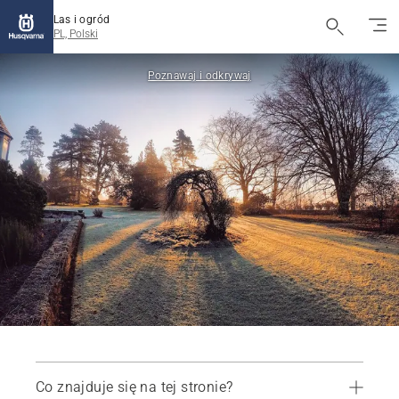
Las i ogród
PL, Polski
Poznawaj i odkrywaj
Co znajduje się na tej stronie?