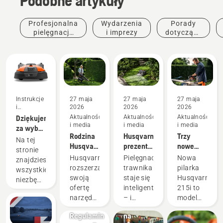
Podobne artykuły
Profesjonalna
Wydarzenia
Porady
pielęgnacja
i imprezy
dotyczące
zieleni
zakupu
Instrukcje
27 maja
27 maja
27 maja
i
2026
2026
2026
przewodniki
Dziękujemy
Aktualności
Aktualności
Aktualności
i media
i media
i media
za wybór
Rodzina
Husqvarna
Trzy
robota
Na tej
Husqvarna
prezentuje
nowe
koszącego
stronie
Aspire™
dwa
pilarki
Husqvarna
Husqvarna
Pielęgnacja
Nowa
znajdziesz
powiększa
roboty
akumulatorow
Automower®
rozszerza
trawnika
pilarka
wszystkie
się o
koszące
zaprojektowanego
swoją
staje się
Husqvarna
niezbędne
trzech
z
z myślą o
ofertę
inteligentniejsza
215i to
informacje,
nowych
technologią
komercyjnej
Promocje
narzędzi
– i
model
dzięki
członków.
wizyjną
Promocje
pielęgnacji
Promocje
akumulatorowych,
prostsza.
wejściowy
którym
Regulamin
na
murawy
wprowadzając
Nowa
przeznaczony
Twój