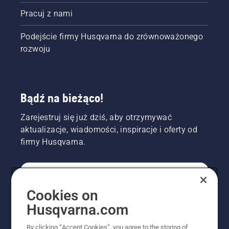
Pracuj z nami
Podejście firmy Husqvarna do zrównoważonego
rozwoju
Bądź na bieżąco!
Zarejestruj się już dziś, aby otrzymywać
aktualizacje, wiadomości, inspiracje i oferty od
firmy Husqvarna.
KONSUMENT
Cookies on
Husqvarna.com
PROFESJONALISTA
By clicking “Accept Cookies”, you agree to the storing of