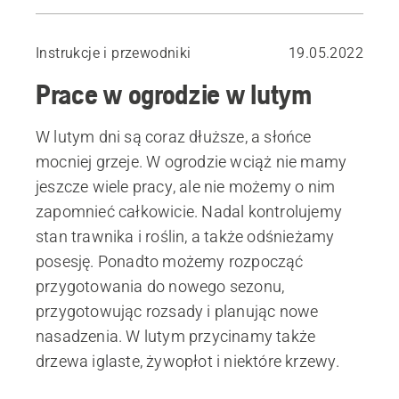
Trawnik – niezbędne prace w lutym
Owoce i warzywa w lutym
Instrukcje i przewodniki
19.05.2022
Kwiaty w lutym
Prace w ogrodzie w lutym
Sprzątanie wokół domu – co robić w lutym?
Luty w ogrodzie – niezbędne sprzęty
W lutym dni są coraz dłuższe, a słońce
mocniej grzeje. W ogrodzie wciąż nie mamy
jeszcze wiele pracy, ale nie możemy o nim
zapomnieć całkowicie. Nadal kontrolujemy
stan trawnika i roślin, a także odśnieżamy
posesję. Ponadto możemy rozpocząć
przygotowania do nowego sezonu,
przygotowując rozsady i planując nowe
nasadzenia. W lutym przycinamy także
drzewa iglaste, żywopłot i niektóre krzewy.