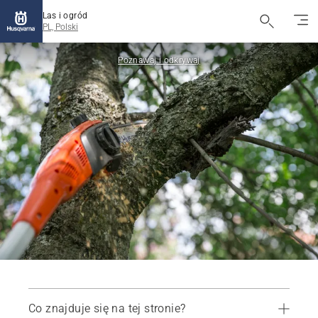
Las i ogród
PL, Polski
Poznawaj i odkrywaj
Co znajduje się na tej stronie?