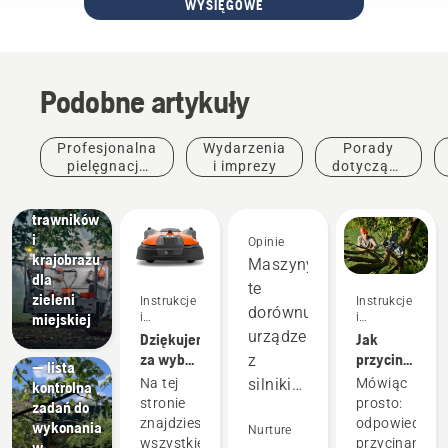
WYSIĘGOWE
Podobne artykuły
Tereny
Profesjonalna
Wydarzenia
Porady
miejskie
pielęgnacja
i imprezy
dotyczące
Sprzęt do
zieleni
zakupu
pielęgnacji
trawników
i
Opinie
krajobrazu
Maszyny
Instrukcje
dla
te
i
zieleni
Instrukcje
Instrukcje
przewodniki
dorównują
i
i
miejskiej
Kalendarz
przewodniki
przewodniki
urządzeniom
Dziękujemy
Jak
ogrodowy
za wybór
przycinać
z
— lista
robota
drzewa?
Na tej
Mówiąc
silnikiem
kontrolna
koszącego
stronie
prosto:
zadań do
dwusuwowym,
Husqvarna
znajdziesz
odpowiednie
wykonania
a nawet
Nurture
Automower®
wszystkie
przycinanie
w