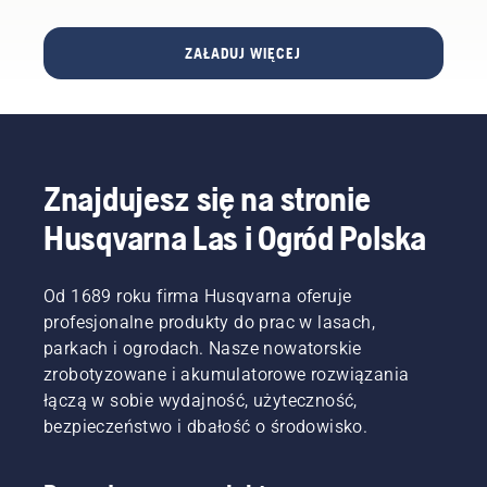
współpracy
robota
Aby
z
koszącego
pomóc
Liverpool
Automower®
Ci w
ZAŁADUJ WIĘCEJ
FC —
z
analizie
kultowym
technologią
wszystkich
klubem
Husqvarna
możliwości,
piłkarskim.
EPOS®.
przygotowali
ten
prosty
Znajdujesz się na stronie
przewodnik
dotyczący
Husqvarna Las i Ogród Polska
przycinania
drzew.
Od 1689 roku firma Husqvarna oferuje
profesjonalne produkty do prac w lasach,
parkach i ogrodach. Nasze nowatorskie
zrobotyzowane i akumulatorowe rozwiązania
łączą w sobie wydajność, użyteczność,
bezpieczeństwo i dbałość o środowisko.