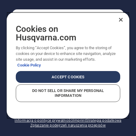
KONSUMENT
Cookies on
Husqvarna.com
PROFESJONALISTA
By clicking “Accept Cookies”, you agree to the storing of
cookies on your device to enhance site navigation, analyze
site usage, and assist in our marketing efforts.
Cookie Policy
ACCEPT COOKIES
DO NOT SELL OR SHARE MY PERSONAL
INFORMATION
© Husqvarna AB (publ). Wszelkie prawa zastrzeżone.
Pokazane ceny są sugerowanymi cenami detalicznymi.
Polityka w zakresie plików cookie
Warunki użytkowania
Informacja o polityce prywatności
Imprint
Strategia podatkowa
Zgłaszanie podejrzeń naruszenia przepisów