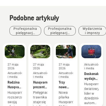
Podobne artykuły
Profesjonalna
Profesjonalna
Wydarzenia
pielęgnacja
pielęgnacja
i imprezy
zieleni
drzew
27 maja
27 maja
27 maja
Aktualności
2026
2026
2026
i media
Aktualności
Aktualności
Aktualności
Doskonała
i media
i media
i media
wydajność,
Rodzina
Husqvarna
Trzy
która
Husqvarna,
Husqvarna
prezentuje
nowe
przekłada
światowy
Aspire™
dwa
pilarki
się na
Husqvarna
Pielęgnacja
Nowa
lider w
powiększa
roboty
akumulatorowe
wynik
rozszerza
trawnika
pilarka
dziedzinie
się o
koszące
Rozwiązania
swoją
staje się
Husqvarna
automatyczn
trzech
z
Profesjonalne