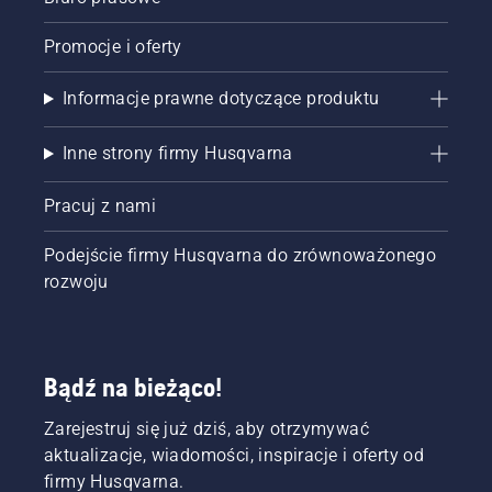
„Artykuły
użytku
Promocje i oferty
osobistego
i
domowego”.
Informacje prawne dotyczące produktu
Inne strony firmy Husqvarna
Pracuj z nami
Podejście firmy Husqvarna do zrównoważonego
rozwoju
Bądź na bieżąco!
Zarejestruj się już dziś, aby otrzymywać
aktualizacje, wiadomości, inspiracje i oferty od
firmy Husqvarna.