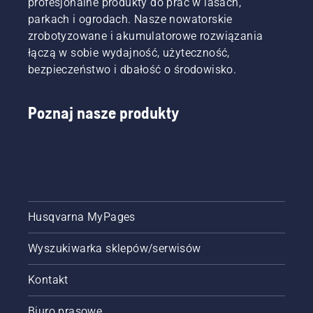
profesjonalne produkty do prac w lasach,
– bez
pokazuje
roku
parkach i ogrodach. Nasze nowatorskie
przewodów
zaangażowanie
wprowadzone
ograniczających
koncernu
zrobotyzowane i akumulatorowe rozwiązania
zostaną
i bez
w
dwie
łączą w sobie wydajność, użyteczność,
konieczności
redukcję
nowe
bezpieczeństwo i dbałość o środowisko.
skomplikowanej
emisji
spalinowe
instalacji.
dwutlenku
pilarki
węgla
łańcuchowe
Poznaj nasze produkty
przy
o
jednoczesnym
pojemności
rozwijaniu
40 cm3
biznesu.
—
Wśród
Husqvarna
szwedzkich
540 XP®
firm
Mark III i
Husqvarna MyPages
grupa
Husqvarna
Husqvarna
T540
zajęła
XP®
Wyszukiwarka sklepów/serwisów
pierwsze
Mark III.
miejsce
Kontakt
w
kategorii
Biuro prasowe