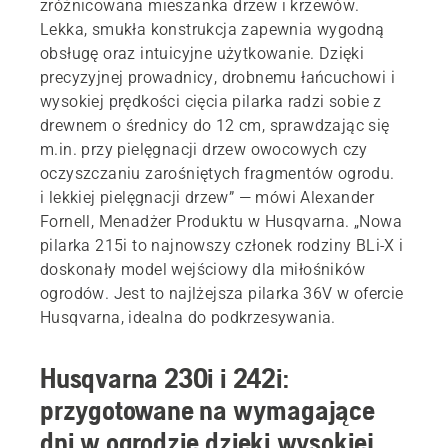
zróżnicowana mieszanka drzew i krzewów.
Lekka, smukła konstrukcja zapewnia wygodną
obsługę oraz intuicyjne użytkowanie. Dzięki
precyzyjnej prowadnicy, drobnemu łańcuchowi i
wysokiej prędkości cięcia pilarka radzi sobie z
drewnem o średnicy do 12 cm, sprawdzając się
m.in. przy pielęgnacji drzew owocowych czy
oczyszczaniu zarośniętych fragmentów ogrodu.
i lekkiej pielęgnacji drzew” — mówi Alexander
Fornell, Menadżer Produktu w Husqvarna. „Nowa
pilarka 215i to najnowszy członek rodziny BLi‑X i
doskonały model wejściowy dla miłośników
ogrodów. Jest to najlżejsza pilarka 36V w ofercie
Husqvarna, idealna do podkrzesywania.
Husqvarna 230i i 242i:
przygotowane na wymagające
dni w ogrodzie dzięki wysokiej