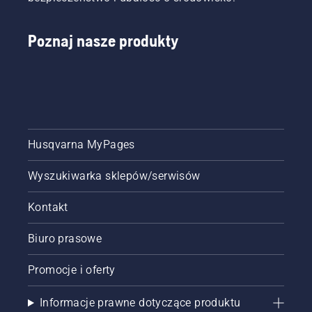
i bez
konieczności
Poznaj nasze produkty
skomplikowanej
instalacji.
Husqvarna MyPages
Wyszukiwarka sklepów/serwisów
Kontakt
Biuro prasowe
Promocje i oferty
Informacje prawne dotyczące produktu