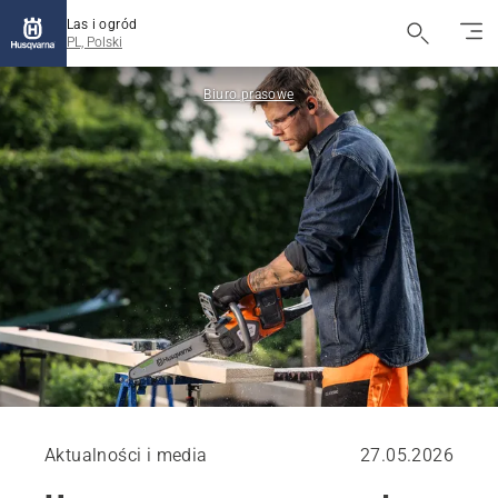
Las i ogród
PL, Polski
Biuro prasowe
Aktualności i media
27.05.2026