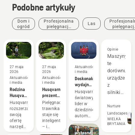
Podobne artykuły
Dom i
Profesjonalna
Profesjonal
Las
ogród
pielęgnacja
pielęgnacj
zieleni
drzew
Opinie
Maszyny
te
27 maja
27 maja
Aktualności
dorównują
2026
2026
i media
urządzenio
Aktualności
Aktualności
Doskonała
i media
i media
wydajność,
z
Rodzina
Husqvarna
która
Husqvarna,
silnikiem
Husqvarna
prezentuje
przekłada
światowy
dwusuwowy
Aspire™
dwa
się na
Husqvarna
Pielęgnacja
lider w
a nawet
Nurture
powiększa
roboty
wynik
rozszerza
trawnika
dziedzinie
się o
koszące
przewyższa
Landscapes
swoją
staje się
Promocje
automatycznego
trzech
z
WIELKA
Promocje
ofertę
inteligentniejsza
je w
koszenia,
BRYTANIA
nowych
technologią
Promocje
na
narzędzi
– i
z
wielu
członków.
wizyjną
Wydłużona
wybrane
Promocje
akumulatorowych,
prostsza.
radością