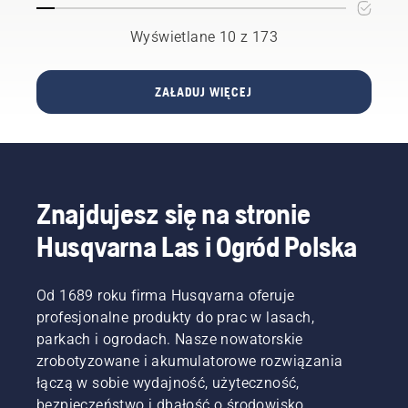
produkty
koncie
umożliwiają
ponad
Wyświetlane 10 z 173
właścicielom
cztery
domów
miliony
łatwe
robotów
ZAŁADUJ WIĘCEJ
wykonywanie
koszących
szerszego
zainstalowanych
zakresu
na
prac
całym
wokół
świecie,
domu i w
Husqvarna
ogrodzie.
udostępnia
Znajdujesz się na stronie
teraz
Husqvarna Las i Ogród Polska
koszenie
klasy
premium
Od 1689 roku firma Husqvarna oferuje
jeszcze
większej
profesjonalne produkty do prac w lasach,
liczbie
parkach i ogrodach. Nasze nowatorskie
trawników
zrobotyzowane i akumulatorowe rozwiązania
– bez
łączą w sobie wydajność, użyteczność,
przewodów
bezpieczeństwo i dbałość o środowisko.
ograniczających