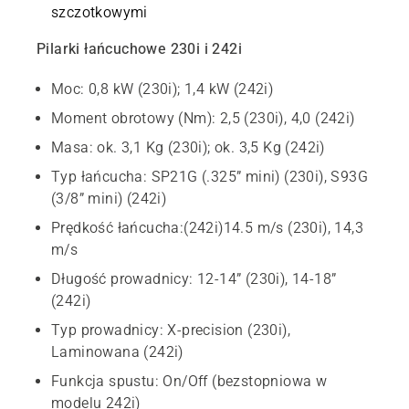
szczotkowymi
Pilarki łańcuchowe 230i i 242i
Moc: 0,8 kW (230i); 1,4 kW (242i)
Moment obrotowy (Nm): 2,5 (230i), 4,0 (242i)
Masa: ok. 3,1 Kg (230i); ok. 3,5 Kg (242i)
Typ łańcucha: SP21G (.325” mini) (230i), S93G
(3/8” mini) (242i)
Prędkość łańcucha:(242i)14.5 m/s (230i), 14,3
m/s
Długość prowadnicy: 12-14” (230i), 14-18”
(242i)
Typ prowadnicy: X-precision (230i),
Laminowana (242i)
Funkcja spustu: On/Off (bezstopniowa w
modelu 242i)