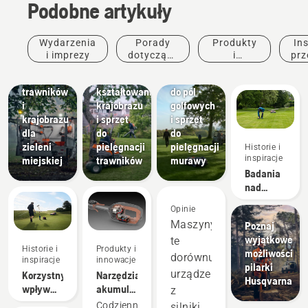
Podobne artykuły
Narzędzia
do
kształtowania
Tereny
Wydarzenia
Porady
Produkty
Ins
krajobrazu,
miejskie
Pola
i imprezy
dotyczące
i
prz
Sprzęt do
komercyjny
golfowe
zakupu
innowacje
pielęgnacji
sprzęt do
Kosiarki
trawników
kształtowania
do pól
i
krajobrazu
golfowych
krajobrazu
i sprzęt
i sprzęt
dla
do
do
zieleni
pielęgnacji
pielęgnacji
Historie i
inspiracje
miejskiej
trawników
murawy
Badania
nad
autonomiczn
Opinie
koszeniem
Maszyny
Poznaj
wyjątkowe
te
Historie i
Produkty i
możliwości
dorównują
inspiracje
innowacje
pilarki
urządzeniom
Korzystny
Narzędzia
Husqvarna
wpływ
akumulatorowe
z
autonomicznego
minimalizują
Codzienna
silnikiem