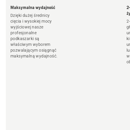
Maksymalna wydajność
2
ż
Dzięki dużej średnicy
cięcia i wysokiej mocy
2
wyjściowej nasze
g
profesjonalne
u
podkaszarki są
k
właściwym wyborem
u
pozwalającym osiągnąć
l
maksymalną wydajność.
w
o