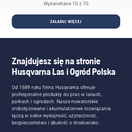
w
o swojej
Wyświetlane 10 z 70
optymalny
współpracy
sposób.
z
Ta
Liverpool
ZAŁADUJ WIĘCEJ
strona
FC —
dotycząca
kultowym
wdrażania
klubem
pomoże
piłkarskim.
Ci
rozpocząć
Znajdujesz się na stronie
użytkowanie
komercyjnego
Husqvarna Las i Ogród Polska
robota
koszącego
Automower®
Od 1689 roku firma Husqvarna oferuje
z
profesjonalne produkty do prac w lasach,
technologią
Husqvarna
parkach i ogrodach. Nasze nowatorskie
EPOS®.
zrobotyzowane i akumulatorowe rozwiązania
łączą w sobie wydajność, użyteczność,
bezpieczeństwo i dbałość o środowisko.