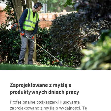
Zarezerwuj termin prezentacji
Produkty
Części i akcesoria
Usługi
Znajdź lokalny sklep
Zaprojektowane z myślą o
produktywnych dniach pracy
Profesjonalne podkaszarki Husqvarna
zaprojektowano z myślą o wydajności. Te