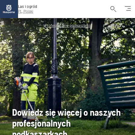
Las i ogród
PL, Polski
Profesjonalne podkaszarki
Dowiedz się więcej o naszych
profesjonalnych
podkaszarkach