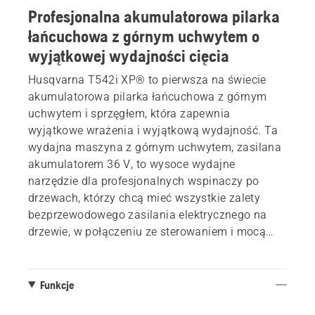
Profesjonalna akumulatorowa pilarka
łańcuchowa z górnym uchwytem o
wyjątkowej wydajności cięcia
Husqvarna T542i XP® to pierwsza na świecie
akumulatorowa pilarka łańcuchowa z górnym
uchwytem i sprzęgłem, która zapewnia
wyjątkowe wrażenia i wyjątkową wydajność. Ta
wydajna maszyna z górnym uchwytem, zasilana
akumulatorem 36 V, to wysoce wydajne
narzędzie dla profesjonalnych wspinaczy po
drzewach, którzy chcą mieć wszystkie zalety
bezprzewodowego zasilania elektrycznego na
drzewie, w połączeniu ze sterowaniem i mocą
pilarki spalinowej. Wysoka prędkość łańcucha,
prowadnica X-PRECISION™ i wydajny łańcuch
SP21G zapewniają szybkie i precyzyjne cięcie.
Funkcje