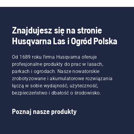
sobie
burzowym
jest
pojemności
kilka
Missisipi,
najlepszym
40 cm3
pytań na
Woodman
wyborem.
—
temat
Speights
Husqvarna
tego, jak
może
540 XP®
Znajdujesz się na stronie
zamierzasz
poszczycić
Mark III i
z niej
się
Husqvarna Las i Ogród Polska
Husqvarna
korzystać.
dużym
T540
Odpowiedzi
doświadczeniem
XP®
pomogą
w
Od 1689 roku firma Husqvarna oferuje
Mark III.
Ci
zakresie
profesjonalne produkty do prac w lasach,
wybrać
pracy z
parkach i ogrodach. Nasze nowatorskie
odpowiedni
pilarką w
rozmiar i
zrobotyzowane i akumulatorowe rozwiązania
ciężkich
rodzaj
warunkach.
łączą w sobie wydajność, użyteczność,
pilarki.
Na
bezpieczeństwo i dbałość o środowisko.
przykład
wykonywaniem
niebezpiecznego
Poznaj nasze produkty
zadania,
jakim
jest
porządkowanie