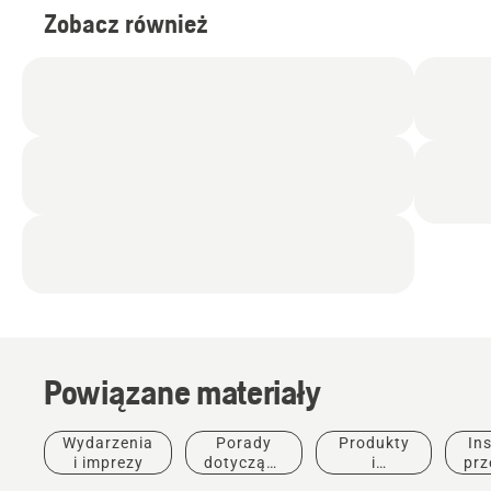
Zobacz również
Powiązane materiały
Produkty i
Rozwiązania
Wydarzenia
Porady
Produkty
Ins
Profesjonalne
innowacje
i imprezy
dotyczące
i
prz
T542i
materiały
zakupu
innowacje