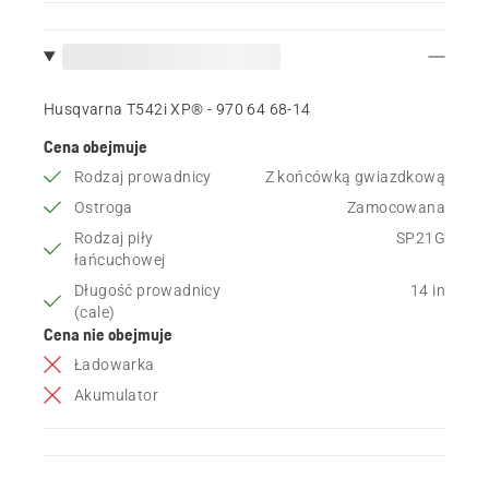
Husqvarna T542i XP® - 970 64 68‑14
Cena obejmuje
Rodzaj prowadnicy
Z końcówką gwiazdkową
Ostroga
Zamocowana
Rodzaj piły
SP21G
łańcuchowej
Długość prowadnicy
14 in
(cale)
Cena nie obejmuje
Ładowarka
Akumulator