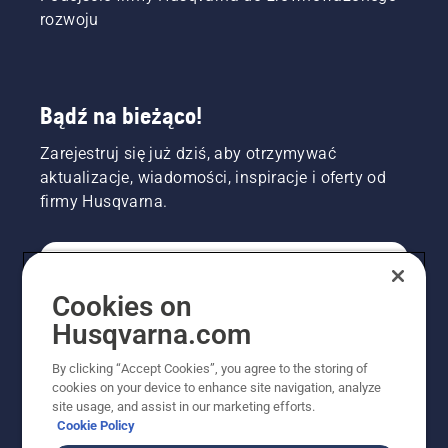
rozwoju
Bądź na bieżąco!
Zarejestruj się już dziś, aby otrzymywać
aktualizacje, wiadomości, inspiracje i oferty od
firmy Husqvarna.
KONSUMENT
Cookies on
Husqvarna.com
PROFESJONALISTA
By clicking “Accept Cookies”, you agree to the storing of
cookies on your device to enhance site navigation, analyze
site usage, and assist in our marketing efforts.
Cookie Policy