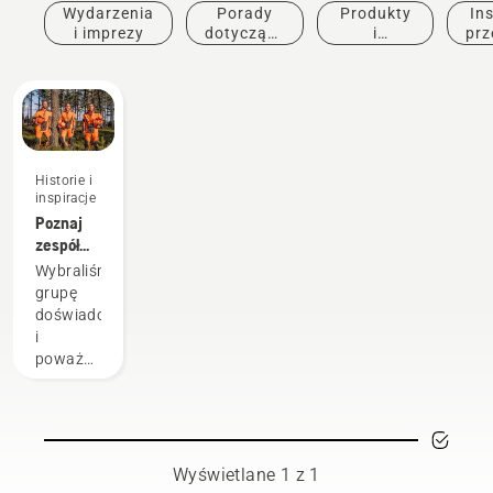
Wydarzenia
Porady
Produkty
Ins
i imprezy
dotyczące
i
prz
zakupu
innowacje
Historie i
inspiracje
Poznaj
zespół
Husqvarna
Wybraliśmy
H-Team
grupę
—
doświadczonych
naszych
i
najbardziej
poważanych
wymagających
ambasadorów
użytkowników
spośród
naszych
najlepszych
na
Wyświetlane 1 z 1
świecie