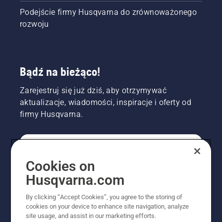
Podejście firmy Husqvarna do zrównoważonego
rozwoju
Bądź na bieżąco!
Zarejestruj się już dziś, aby otrzymywać
aktualizacje, wiadomości, inspiracje i oferty od
firmy Husqvarna.
KONSUMENT
Cookies on
Husqvarna.com
PROFESJONALISTA
By clicking “Accept Cookies”, you agree to the storing of
cookies on your device to enhance site navigation, analyze
site usage, and assist in our marketing efforts.