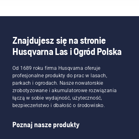
profesjonalistów
zajmujących
się
lasami i
parkami
w
Znajdujesz się na stronie
swoich
Husqvarna Las i Ogród Polska
krajach.
Stanowią
oni nasz
H-Team.
Od 1689 roku firma Husqvarna oferuje
Są też
profesjonalne produkty do prac w lasach,
naszymi
parkach i ogrodach. Nasze nowatorskie
najbardziej
zrobotyzowane i akumulatorowe rozwiązania
wymagającymi
łączą w sobie wydajność, użyteczność,
użytkownikami.
bezpieczeństwo i dbałość o środowisko.
Poznaj nasze produkty