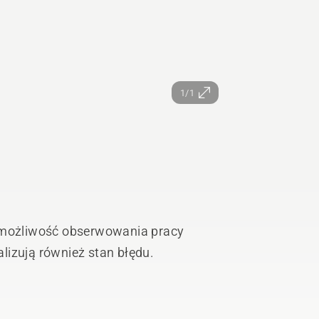
1/1
e możliwość obserwowania pracy
lizują również stan błędu.