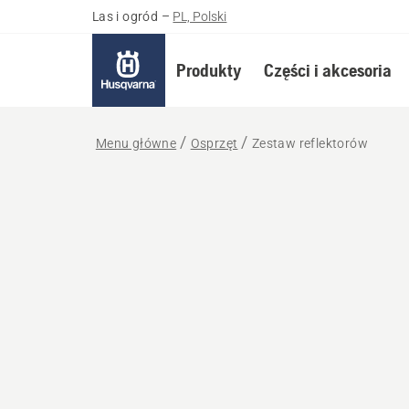
Las i ogród
–
PL, Polski
Produkty
Części i akcesoria
Menu główne
Osprzęt
Zestaw reflektorów