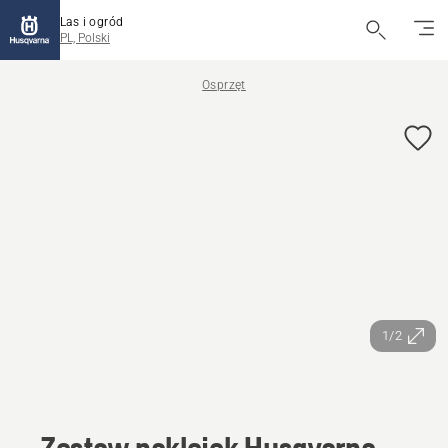
Las i ogród
PL, Polski
Osprzęt
1/2
Zestaw naklejek Husqvarna