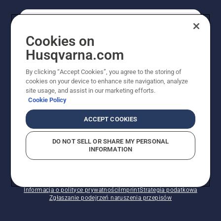
KONSUMENT
Cookies on
Husqvarna.com
PROFESJONALISTA
By clicking “Accept Cookies”, you agree to the storing of
cookies on your device to enhance site navigation, analyze
site usage, and assist in our marketing efforts.
Cookie Policy
ACCEPT COOKIES
DO NOT SELL OR SHARE MY PERSONAL
INFORMATION
© Husqvarna AB (publ). Wszelkie prawa zastrzeżone.
Pokazane ceny są sugerowanymi cenami detalicznymi.
Polityka w zakresie plików cookie
Warunki użytkowania
Informacja o polityce prywatności
Imprint
Strategia podatkowa
Zgłaszanie podejrzeń naruszenia przepisów