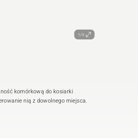
1/3
ność komórkową do kosiarki
rowanie nią z dowolnego miejsca.
ystemu EPOS® za pośrednictwem
o zasięgu internetu na całym