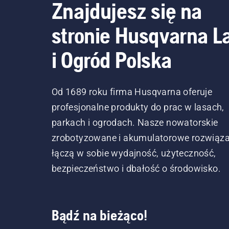
obszary, w których zasięg może być ogran
Znajdujesz się na
specjalistycznej sieci komórkowej innej ni
stronie Husqvarna L
telefonu nie jest wiarygodnym sposobem 
miała zasięg. Aby uzyskać więcej informacj
i Ogród Polska
Od 1689 roku firma Husqvarna oferuje
profesjonalne produkty do prac w lasach,
parkach i ogrodach. Nasze nowatorskie
zrobotyzowane i akumulatorowe rozwiąza
łączą w sobie wydajność, użyteczność,
bezpieczeństwo i dbałość o środowisko.
Bądź na bieżąco!