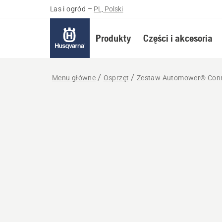
Las i ogród
–
PL, Polski
Produkty
Części i akcesoria
Menu główne
Osprzęt
Zestaw Automower® Con