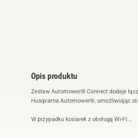
Opis produktu
Zestaw Automower® Connect dodaje łącz
Husqvarna Automower®, umożliwiając ste
W przypadku kosiarek z obsługą Wi-Fi:
Modele bezprzewodowe korzystające z s
chmury Husqvarna wymagają niezawodneg