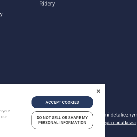
Ridery
ty
ACCEPT COOKIES
n your
zeżone. Pokazane ceny są sugerowanymi cenami detalicznym
 our
DO NOT SELL OR SHARE MY
PERSONAL INFORMATION
nia
Informacja o polityce prywatności
Imprint
Strategia podatkowa