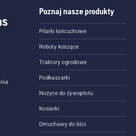
iczony. Ponieważ kosiarka korzysta ze
ż sieć Twojego telefonu, stan łączności
Poznaj nasze produkty
as
sprawdzenia, czy kosiarka będzie
i, skontaktuj się z lokalnym dilerem.
Pilarki łańcuchowe
Roboty koszące
Traktory ogrodowe
Podkaszarki
nia
Nożyce do żywopłotu
Kosiarki
Dmuchawy do liści