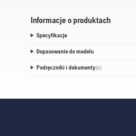
trawniku. Jeśli więc posiadasz kosiarkę 
zasięg Wi-Fi w Twoim ogrodzie jest ograni
Informacje o produktach
niezawodną łączność i działanie.
Specyfikacje
W przypadku kosiarek z obsługą Bluetooth
Dopasowanie do modelu
W przypadku kosiarek z łącznością wyłącz
komórkowej umożliwia uruchamianie i za
Podręczniki i dokumenty
(
6
)
ustawień i odbieranie powiadomień za po
przebywania w pobliżu kosiarki.
Zestaw wymaga instalacji przez dilera H
bezpłatną aplikację Automower® Connect 
cieszyć się bezproblemową kontrolą nad k
Łączność komórkowa Automower® działa w w