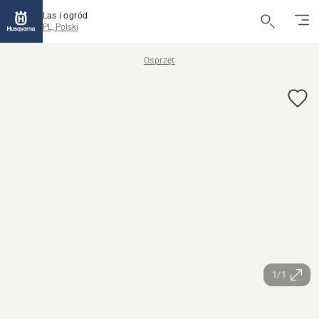
Las i ogród
PL, Polski
Osprzęt
1/1