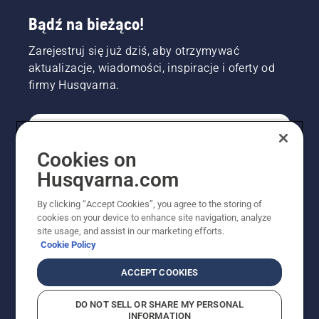
Bądź na bieżąco!
Zarejestruj się już dziś, aby otrzymywać
aktualizacje, wiadomości, inspiracje i oferty od
firmy Husqvarna.
KONSUMENT
Cookies on
Husqvarna.com
PROFESJONALISTA
By clicking “Accept Cookies”, you agree to the storing of
cookies on your device to enhance site navigation, analyze
site usage, and assist in our marketing efforts.
Cookie Policy
ACCEPT COOKIES
DO NOT SELL OR SHARE MY PERSONAL
INFORMATION