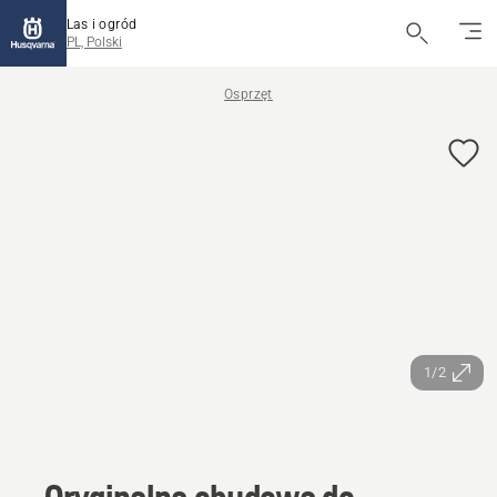
Las i ogród
PL, Polski
Osprzęt
1/2
Oryginalna obudowa do