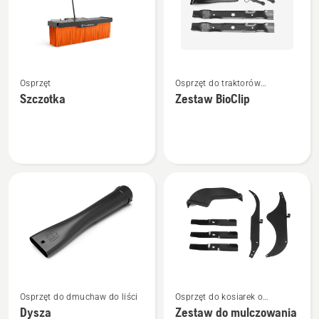
Zobacz
Zobacz
Osprzęt
Osprzęt do traktorów
więcej
więcej
ogrodowych
Szczotka
Zestaw BioClip
szczegółów
szczegółów
o
o
Szczotka
Zestaw
BioClip
Zobacz
Zobacz
Osprzęt do dmuchaw do liści
Osprzęt do kosiarek o
więcej
więcej
zerowym promieniu skrętu
Dysza
Zestaw do mulczowania
szczegółów
szczegółów