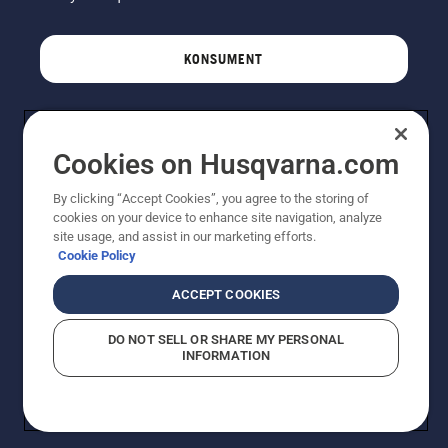
KONSUMENT
PROFESJONALISTA
Cookies on Husqvarna.com
By clicking “Accept Cookies”, you agree to the storing of
cookies on your device to enhance site navigation, analyze
site usage, and assist in our marketing efforts.
Cookie Policy
ACCEPT COOKIES
DO NOT SELL OR SHARE MY PERSONAL
© Husqvarna AB (publ). Wszelkie prawa zastrzeżone.
INFORMATION
Pokazane ceny są sugerowanymi cenami detalicznymi.
Polityka w zakresie plików cookie
Warunki użytkowania
Informacja o polityce prywatności
Imprint
Strategia podatkowa
Zgłaszanie podejrzeń naruszenia przepisów