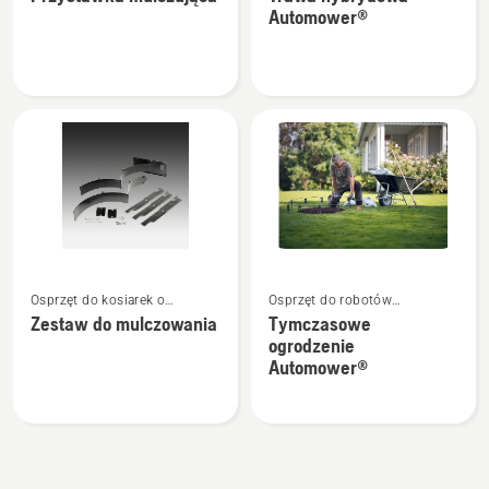
szczegółów
szczegółów
Automower®
o
o
Przystawka
Trawa
mulczująca
hybrydowa
Automower®
Zobacz
Zobacz
Osprzęt do kosiarek o
Osprzęt do robotów
więcej
więcej
zerowym promieniu skrętu
koszących
Zestaw do mulczowania
Tymczasowe
szczegółów
szczegółów
ogrodzenie
o
o
Automower®
Zestaw
Tymczasowe
do
ogrodzenie
mulczowania
Automower®