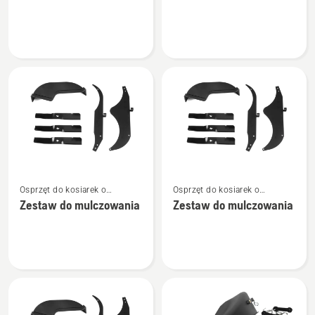
o
o
Dysza
Zestaw
do
mulczowania
Zobacz
Zobacz
Osprzęt do kosiarek o
Osprzęt do kosiarek o
więcej
więcej
zerowym promieniu skrętu
zerowym promieniu skrętu
Zestaw do mulczowania
Zestaw do mulczowania
szczegółów
szczegółów
o
o
Zestaw
Zestaw
do
do
mulczowania
mulczowania