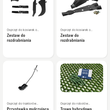
Zobacz
Zobacz
Osprzęt do kosiarek o
Osprzęt do kosiarek o
więcej
więcej
zerowym promieniu skrętu
zerowym promieniu skrętu
Zestaw do
Zestaw do
szczegółów
szczegółów
rozdrabniania
rozdrabniania
o
o
Zestaw
Zestaw
do
do
rozdrabniania
rozdrabniania
Zobacz
Zobacz
Osprzęt do traktorów
Osprzęt do robotów
więcej
więcej
ogrodowych
koszących
Przystawka mulczująca
Trawa hybrydowa