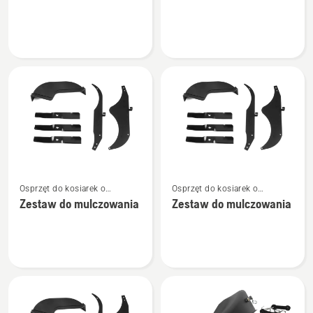
o
o
Dysza
Zestaw
do
mulczowania
Zobacz
Zobacz
Osprzęt do kosiarek o
Osprzęt do kosiarek o
więcej
więcej
zerowym promieniu skrętu
zerowym promieniu skrętu
Zestaw do mulczowania
Zestaw do mulczowania
szczegółów
szczegółów
o
o
Zestaw
Zestaw
do
do
mulczowania
mulczowania