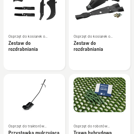
Zobacz
Zobacz
Osprzęt do kosiarek o
Osprzęt do kosiarek o
więcej
więcej
zerowym promieniu skrętu
zerowym promieniu skrętu
Zestaw do
Zestaw do
szczegółów
szczegółów
rozdrabniania
rozdrabniania
o
o
Zestaw
Zestaw
do
do
rozdrabniania
rozdrabniania
Zobacz
Zobacz
Osprzęt do traktorów
Osprzęt do robotów
więcej
więcej
ogrodowych
koszących
Przystawka mulczująca
Trawa hybrydowa