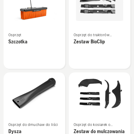
Zobacz
Zobacz
Osprzęt
Osprzęt do traktorów
więcej
więcej
ogrodowych
Szczotka
Zestaw BioClip
szczegółów
szczegółów
o
o
Szczotka
Zestaw
BioClip
Zobacz
Zobacz
Osprzęt do dmuchaw do liści
Osprzęt do kosiarek o
więcej
więcej
zerowym promieniu skrętu
Dysza
Zestaw do mulczowania
szczegółów
szczegółów