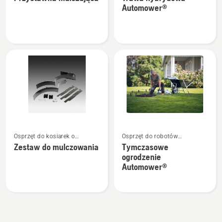
szczegółów
szczegółów
Automower®
o
o
Przystawka
Trawa
mulczująca
hybrydowa
Automower®
Zobacz
Zobacz
Osprzęt do kosiarek o
Osprzęt do robotów
więcej
więcej
zerowym promieniu skrętu
koszących
Zestaw do mulczowania
Tymczasowe
szczegółów
szczegółów
ogrodzenie
o
o
Automower®
Zestaw
Tymczasowe
do
ogrodzenie
mulczowania
Automower®