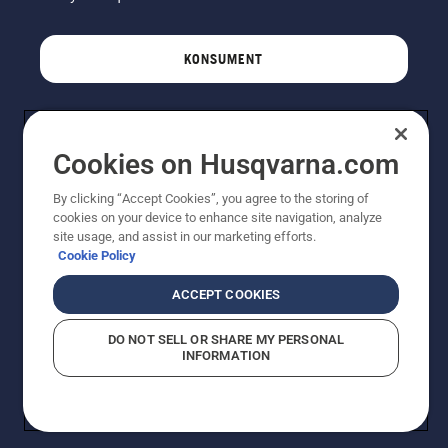
KONSUMENT
PROFESJONALISTA
Cookies on Husqvarna.com
By clicking “Accept Cookies”, you agree to the storing of
cookies on your device to enhance site navigation, analyze
site usage, and assist in our marketing efforts.
Cookie Policy
ACCEPT COOKIES
DO NOT SELL OR SHARE MY PERSONAL
© Husqvarna AB (publ). Wszelkie prawa zastrzeżone.
INFORMATION
Pokazane ceny są sugerowanymi cenami detalicznymi.
Polityka w zakresie plików cookie
Warunki użytkowania
Informacja o polityce prywatności
Imprint
Strategia podatkowa
Zgłaszanie podejrzeń naruszenia przepisów