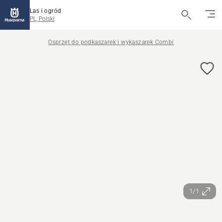
Las i ogród
PL, Polski
Osprzęt do podkaszarek i wykaszarek Combi
1/1