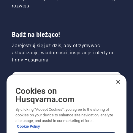
rozwoju
Bądź na bieżąco!
Zarejestruj się już dziś, aby otrzymywać
aktualizacje, wiadomości, inspiracje i oferty od
firmy Husqvarna.
KONSUMENT
Cookies on
Husqvarna.com
PROFESJONALISTA
By clicking “Accept Cookies”, you agree to the storing of
cookies on your device to enhance site navigation, analyze
site usage, and assist in our marketing efforts.
Cookie Policy