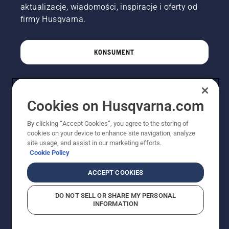
aktualizacje, wiadomości, inspiracje i oferty od
firmy Husqvarna.
KONSUMENT
PROFESJONALISTA
Cookies on Husqvarna.com
By clicking “Accept Cookies”, you agree to the storing of
cookies on your device to enhance site navigation, analyze
site usage, and assist in our marketing efforts.
Cookie Policy
ACCEPT COOKIES
DO NOT SELL OR SHARE MY PERSONAL
© Husqvarna AB (publ). Wszelkie prawa zastrzeżone.
INFORMATION
Pokazane ceny są sugerowanymi cenami detalicznymi.
Polityka w zakresie plików cookie
Warunki użytkowania
Informacja o polityce prywatności
Imprint
Strategia podatkowa