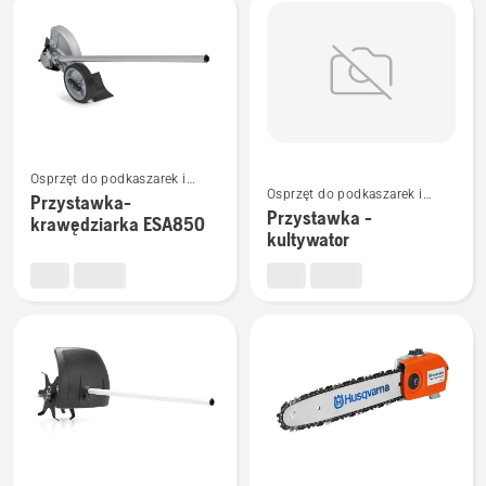
BA101
Zobacz
Zobacz
Osprzęt do podkaszarek i
więcej
więcej
Osprzęt do podkaszarek i
wykaszarek Combi
Przystawka-
szczegółów
szczegółów
wykaszarek Combi
Przystawka -
krawędziarka ESA850
o
o
kultywator
Przystawka-
Przystawka
krawędziarka
-
ESA850
kultywator
Zobacz
Zobacz