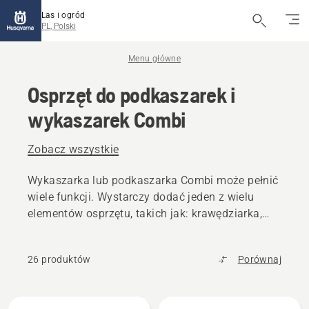
Las i ogród
PL, Polski
Menu główne
Osprzęt do podkaszarek i
wykaszarek Combi
Zobacz wszystkie
Wykaszarka lub podkaszarka Combi może pełnić
wiele funkcji. Wystarczy dodać jeden z wielu
elementów osprzętu, takich jak: krawędziarka,
kultywator, nożyce do żywopłotu i wiele innych.
26 produktów
Porównaj
Wszystkie