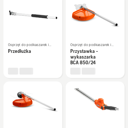
produkty
Zobacz
Zobacz
Osprzęt do podkaszarek i
Osprzęt do podkaszarek i
więcej
więcej
wykaszarek Combi
wykaszarek Combi
Przedłużka
Przystawka -
szczegółów
szczegółów
wykaszarka
o
o
BCA 850/24
Przedłużka
Przystawka
-
wykaszarka
BCA 850/24
Zobacz
Zobacz