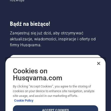
Bądź na bieżąco!
Zarejestruj się już dziś, aby otrzymywać
aktualizacje, wiadomości, inspiracje i oferty od
firmy Husqvarna.
KONSUMENT
Cookies on
Husqvarna.com
PROFESJONALISTA
By clicking “Accept Cookies”, you agree to the storing of
cookies on your device to enhance site navigation, analyze
site usage, and assist in our marketing efforts.
Cookie Policy
ACCEPT COOKIES