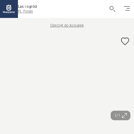
Las i ogród
PL, Polski
Osprzęt do kosiarek
1/1