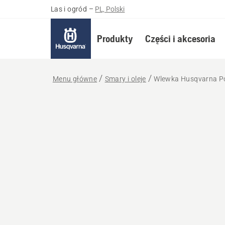
Las i ogród
–
PL, Polski
Produkty
Części i akcesoria
Menu główne
Smary i oleje
Wlewka Husqvarna P