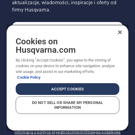
aktualizacje, wiadomości, inspiracje i oferty od
firmy Husqvarna.
KONSUMENT
Cookies on
Husqvarna.com
PROFESJONALISTA
By clicking “Accept Cookies”, you agree to the storing of
cookies on your device to enhance site navigation, analyze
site usage, and assist in our marketing efforts.
Cookie Policy
ACCEPT COOKIES
DO NOT SELL OR SHARE MY PERSONAL
INFORMATION
© Husqvarna AB (publ). Wszelkie prawa zastrzeżone.
Pokazane ceny są sugerowanymi cenami detalicznymi.
Polityka w zakresie plików cookie
Warunki użytkowania
Informacja o polityce prywatności
Imprint
Strategia podatkowa