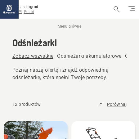
Las i ogród
PL, Polski
Menu główne
Odśnieżarki
Zobacz wszystkie
Odśnieżarki akumulatorowe
Odśni
Poznaj naszą ofertę i znajdź odpowiednią
odśnieżarkę, która spełni Twoje potrzeby.
12 produktów
Porównaj
Wszystkie
produkty