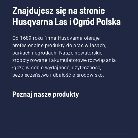
nasz 
przewodnik zakupowy dotyczący dmuchaw 
Znajdujesz się na stronie
do śniegu
, aby znaleźć najlepsze rozwiązanie do 
Husqvarna Las i Ogród Polska
swoich potrzeb.
Od 1689 roku firma Husqvarna oferuje
profesjonalne produkty do prac w lasach,
parkach i ogrodach. Nasze nowatorskie
zrobotyzowane i akumulatorowe rozwiązania
łączą w sobie wydajność, użyteczność,
bezpieczeństwo i dbałość o środowisko.
Poznaj nasze produkty