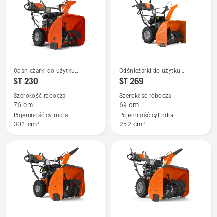
Zobacz
Zobacz
Odśnieżarki do użytku
Odśnieżarki do użytku
więcej
więcej
przydomowego
przydomowego
ST 230
ST 269
szczegółów
szczegółów
Szerokość robocza
Szerokość robocza
o
o
76 cm
69 cm
ST 230
ST 269
Pojemność cylindra
Pojemność cylindra
301 cm³
252 cm³