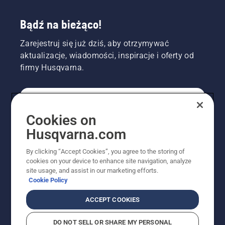
Bądź na bieżąco!
Zarejestruj się już dziś, aby otrzymywać
aktualizacje, wiadomości, inspiracje i oferty od
firmy Husqvarna.
KONSUMENT
Cookies on
Husqvarna.com
PROFESJONALISTA
By clicking “Accept Cookies”, you agree to the storing of
cookies on your device to enhance site navigation, analyze
site usage, and assist in our marketing efforts.
Cookie Policy
ACCEPT COOKIES
DO NOT SELL OR SHARE MY PERSONAL