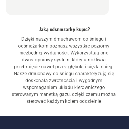
Jaką odśnieżarkę kupić?
Dzięki naszym dmuchawom do śniegu i 
odśnieżarkom poznasz wszystkie poziomy 
niezbędnej wydajności. Wykorzystują one 
dwustopniowy system, który umożliwia 
przebrnięcie nawet przez głęboki i ciężki śnieg. 
Nasze dmuchawy do śniegu charakteryzują się 
doskonałą zwrotnością i wygodnym 
wspomaganiem układu kierowniczego 
sterowanym manetką gazu, dzięki czemu można 
Jasne reflektory LED na dmuchawie do śniegu 
umożliwiają pracę od wczesnych godzin 
porannych do późnych godzin nocnych. Odwiedź 