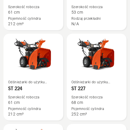
szczegółów
szczegółów
Szerokość robocza
Szerokość robocza
o
o
61 cm
53 cm
ST 124
ST 253i
Pojemność cylindra
Rodzaj przekładni
212 cm³
N/A
Zobacz
Zobacz
Odśnieżarki do użytku
Odśnieżarki do użytku
więcej
więcej
przydomowego
przydomowego
ST 224
ST 227
szczegółów
szczegółów
Szerokość robocza
Szerokość robocza
o
o
61 cm
68 cm
ST 224
ST 227
Pojemność cylindra
Pojemność cylindra
212 cm³
252 cm³