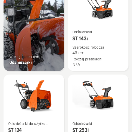
Zobacz
Odśnieżarki
więcej
ST 143i
szczegółów
Szerokość robocza
o
43 cm
Więcej na ten temat
ST 143i
Rodzaj przekładni
Odśnieżarki
N/A
Zobacz
Zobacz
Odśnieżarki do użytku
Odśnieżarki
więcej
więcej
przydomowego
ST 124
ST 253i