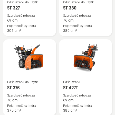
Zobacz
Zobacz
Odśnieżarki do użytku
Odśnieżarki do użytku
więcej
więcej
przydomowego
przydomowego
ST 327
ST 330
szczegółów
szczegółów
Szerokość robocza
Szerokość robocza
o
o
69 cm
76 cm
ST 327
ST 330
Pojemność cylindra
Pojemność cylindra
301 cm³
389 cm³
Zobacz
Zobacz
Odśnieżarki do użytku
Odśnieżarki
więcej
więcej
przydomowego
ST 376
ST 427T
szczegółów
szczegółów
Szerokość robocza
Szerokość robocza
o
o
76 cm
69 cm
ST 376
ST 427T
Pojemność cylindra
Pojemność cylindra
375 cm³
389 cm³