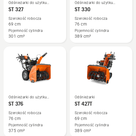
Zobacz
Zobacz
Odśnieżarki do użytku
Odśnieżarki do użytku
więcej
więcej
przydomowego
przydomowego
ST 327
ST 330
szczegółów
szczegółów
Szerokość robocza
Szerokość robocza
o
o
69 cm
76 cm
ST 327
ST 330
Pojemność cylindra
Pojemność cylindra
301 cm³
389 cm³
Zobacz
Zobacz
Odśnieżarki do użytku
Odśnieżarki
więcej
więcej
przydomowego
ST 376
ST 427T
szczegółów
szczegółów
Szerokość robocza
Szerokość robocza
o
o
76 cm
69 cm
ST 376
ST 427T
Pojemność cylindra
Pojemność cylindra
375 cm³
389 cm³