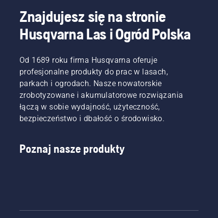
nasz 
przewodnik zakupowy dotyczący dmuchaw 
Znajdujesz się na stronie
do śniegu
, aby znaleźć najlepsze rozwiązanie do 
Husqvarna Las i Ogród Polska
swoich potrzeb.
Od 1689 roku firma Husqvarna oferuje
profesjonalne produkty do prac w lasach,
parkach i ogrodach. Nasze nowatorskie
zrobotyzowane i akumulatorowe rozwiązania
łączą w sobie wydajność, użyteczność,
bezpieczeństwo i dbałość o środowisko.
Poznaj nasze produkty