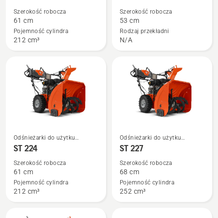
szczegółów
szczegółów
Szerokość robocza
Szerokość robocza
o
o
61 cm
53 cm
ST 124
ST 253i
Pojemność cylindra
Rodzaj przekładni
212 cm³
N/A
Zobacz
Zobacz
Odśnieżarki do użytku
Odśnieżarki do użytku
więcej
więcej
przydomowego
przydomowego
ST 224
ST 227
szczegółów
szczegółów
Szerokość robocza
Szerokość robocza
o
o
61 cm
68 cm
ST 224
ST 227
Pojemność cylindra
Pojemność cylindra
212 cm³
252 cm³