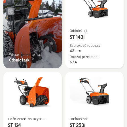
Zobacz
Odśnieżarki
więcej
ST 143i
szczegółów
Szerokość robocza
o
43 cm
Więcej na ten temat
ST 143i
Rodzaj przekładni
Odśnieżarki
N/A
Zobacz
Zobacz
Odśnieżarki do użytku
Odśnieżarki
więcej
więcej
przydomowego
ST 124
ST 253i