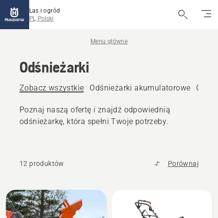
Las i ogród
PL, Polski
Menu główne
Odśnieżarki
Zobacz wszystkie
Odśnieżarki akumulatorowe
Odśni
Poznaj naszą ofertę i znajdź odpowiednią
odśnieżarkę, która spełni Twoje potrzeby.
12 produktów
Porównaj
Wszystkie
produkty