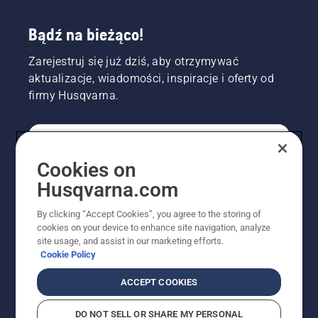
Bądź na bieżąco!
Zarejestruj się już dziś, aby otrzymywać
aktualizacje, wiadomości, inspiracje i oferty od
firmy Husqvarna.
KONSUMENT
Cookies on
Husqvarna.com
PROFESJONALISTA
By clicking “Accept Cookies”, you agree to the storing of
cookies on your device to enhance site navigation, analyze
site usage, and assist in our marketing efforts.
Cookie Policy
ACCEPT COOKIES
DO NOT SELL OR SHARE MY PERSONAL