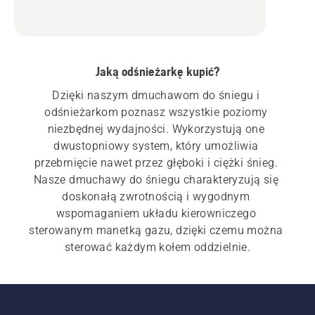
Jaką odśnieżarkę kupić?
Dzięki naszym dmuchawom do śniegu i 
odśnieżarkom poznasz wszystkie poziomy 
niezbędnej wydajności. Wykorzystują one 
dwustopniowy system, który umożliwia 
przebrnięcie nawet przez głęboki i ciężki śnieg. 
Nasze dmuchawy do śniegu charakteryzują się 
doskonałą zwrotnością i wygodnym 
wspomaganiem układu kierowniczego 
sterowanym manetką gazu, dzięki czemu można 
Jasne reflektory LED na dmuchawie do śniegu 
umożliwiają pracę od wczesnych godzin 
porannych do późnych godzin nocnych. Odwiedź 