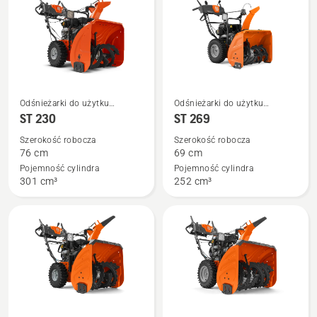
Zobacz
Zobacz
Odśnieżarki do użytku
Odśnieżarki do użytku
więcej
więcej
przydomowego
przydomowego
ST 230
ST 269
szczegółów
szczegółów
Szerokość robocza
Szerokość robocza
o
o
76 cm
69 cm
ST 230
ST 269
Pojemność cylindra
Pojemność cylindra
301 cm³
252 cm³