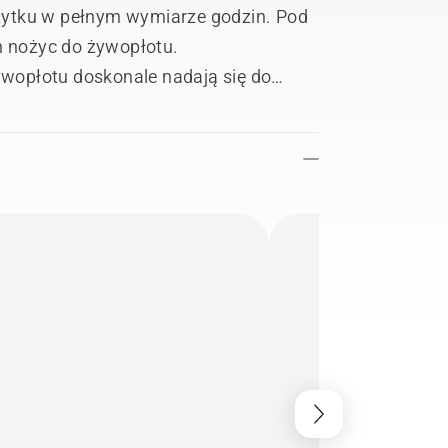
żytku w pełnym wymiarze godzin. Pod
 nożyc do żywopłotu.
wopłotu doskonale nadają się do
w szybkoobrotową przekładnię oraz
 z ostrymi nożami do przycinania,
ulator w produkcie, aby uzyskać
ub zmaksymalizuj czas pracy,
czenia do akumulatora plecakowego.