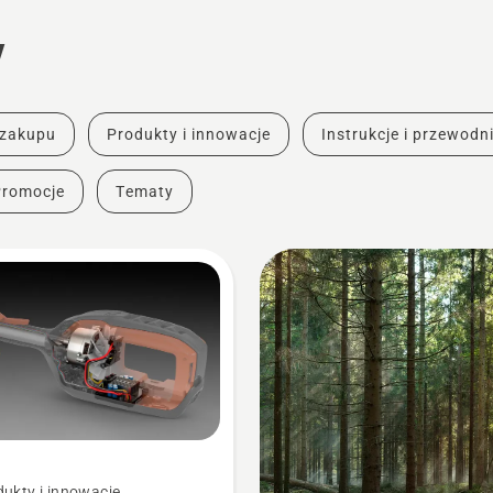
y
 zakupu
Produkty i innowacje
Instrukcje i przewodni
Promocje
Tematy
ukty i innowacje