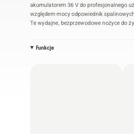
akumulatorem 36 V do profesjonalnego u
względem mocy odpowiednik spalinowych
Te wydajne, bezprzewodowe nożyce do ży
częstszego przycinania. Wyposażone są 
dwustronną listwę tnącą o długości 75 cm
Funkcje
szlifowanymi z trzech stron. Umieść akum
doskonałą bezprzewodową manewrowość l
używając specjalnego adaptera do podłą
Akumulator i ładowarka nie są dołączone.