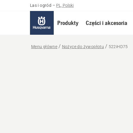
Las i ogród
–
PL, Polski
Produkty
Części i akcesoria
Menu główne
Nożyce do żywopłotu
522iHD75