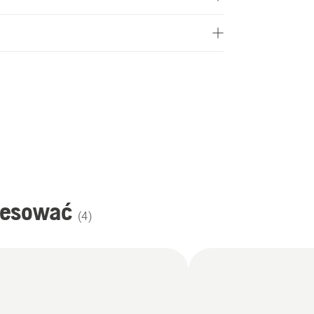
resować
(
4
)