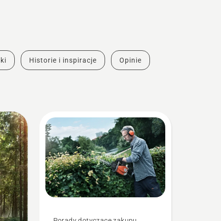
ki
Historie i inspiracje
Opinie
Porady dotyczące zakupu