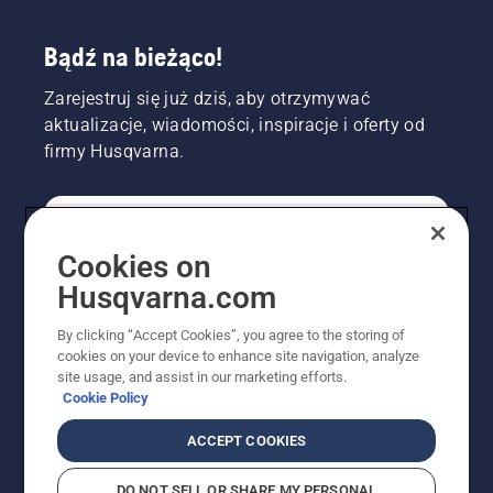
Bądź na bieżąco!
Zarejestruj się już dziś, aby otrzymywać
aktualizacje, wiadomości, inspiracje i oferty od
firmy Husqvarna.
KONSUMENT
Cookies on
Husqvarna.com
PROFESJONALISTA
By clicking “Accept Cookies”, you agree to the storing of
cookies on your device to enhance site navigation, analyze
site usage, and assist in our marketing efforts.
Cookie Policy
ACCEPT COOKIES
DO NOT SELL OR SHARE MY PERSONAL