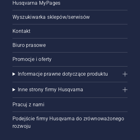
Husqvarna MyPages
centymetrów
od pnia
Wyszukiwarka sklepów/serwisów
drzewa.
Ślady
Kontakt
oleju na
pniu
drzewa
Biuro prasowe
oznaczają,
że układ
Promocje i oferty
smarowania
działa.
Informacje prawne dotyczące produktu
Inne strony firmy Husqvarna
Pracuj z nami
Podejście firmy Husqvarna do zrównoważonego
rozwoju