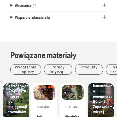
Akcesoria
(
1
)
Wsparcie właściciela
Architektura
krajobrazu
Powiązane materiały
Narzędzia
do
kształtowania
Produkty i
Wydarzenia
Porady
Produkty
Ins
krajobrazu,
innowacje
i imprezy
dotyczące
i
prz
komercyjny
Nowe
zakupu
innowacje
sprzęt do
pilarki
kształtowania
łańcuchowe
krajobrazu
o
i sprzęt
pojemności
do
90 cm3.
pielęgnacji
Zapewniamy
Instrukcje
Instrukcje
Produkty i
i
i
trawników
więcej.
innowacje
przewodniki
przewodniki
Jak
Wycinka