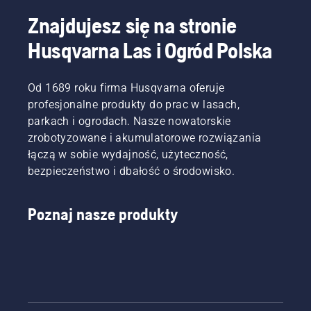
Husqvarna.
smarowania
Znajdujesz się na stronie
łańcucha
pilarki
Husqvarna Las i Ogród Polska
łańcuchowej
działa
prawidłowo.
Od 1689 roku firma Husqvarna oferuje
Najpierw
sprawdź
profesjonalne produkty do prac w lasach,
poziom
parkach i ogrodach. Nasze nowatorskie
oleju.
zrobotyzowane i akumulatorowe rozwiązania
Uruchom
łączą w sobie wydajność, użyteczność,
pilarkę i
bezpieczeństwo i dbałość o środowisko.
upewnij
się, że
hamulec
Poznaj nasze produkty
łańcucha
jest
wyłączony.
Zwiększ
obroty
silnika
pilarki
kilka