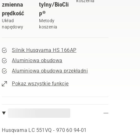
koszenia
zmienna
tylny/BioCli
prędkość
p®
Układ
Metody
napędowy
koszenia
Silnik Husqvarna HS 166AP
Aluminiowa obudowa
Aluminiowa obudowa przekładni
Pokaz wszystkie funkcje
Husqvarna LC 551VQ - 970 60 94‑01