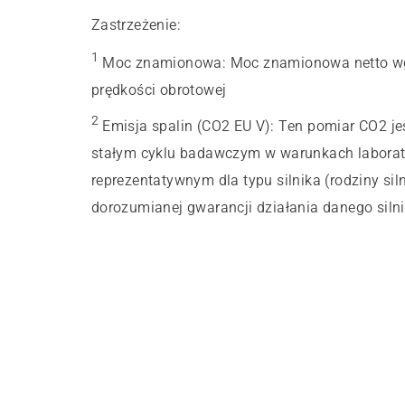
Zastrzeżenie:
1
Moc znamionowa
:
Moc znamionowa netto wg
prędkości obrotowej
2
Emisja spalin (CO2 EU V)
:
Ten pomiar CO2 j
stałym cyklu badawczym w warunkach laborato
reprezentatywnym dla typu silnika (rodziny sil
dorozumianej gwarancji działania danego silni