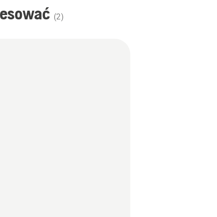
resować
(
2
)