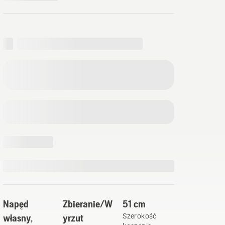
Napęd
Zbieranie/W
51 cm
własny,
yrzut
Szerokość