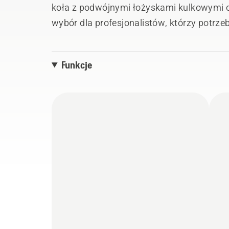
koła z podwójnymi łożyskami kulkowymi o
wybór dla profesjonalistów, którzy potrzebu
długotrwałą wydajnością i doskonałymi w
Funkcje