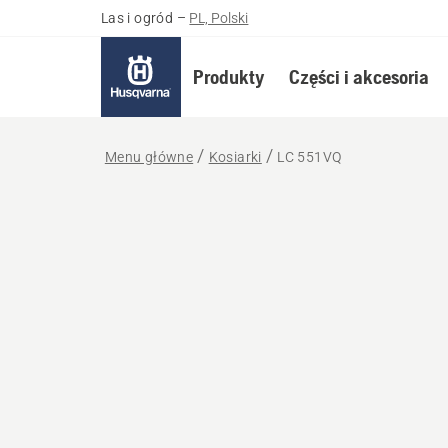
Las i ogród
–
PL, Polski
Produkty
Części i akcesoria
Menu główne
Kosiarki
LC 551VQ