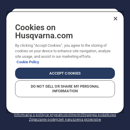
KONSUMENT
Cookies on
Husqvarna.com
PROFESJONALISTA
By clicking “Accept Cookies”, you agree to the storing of
cookies on your device to enhance site navigation, analyze
site usage, and assist in our marketing efforts.
Cookie Policy
ACCEPT COOKIES
DO NOT SELL OR SHARE MY PERSONAL
INFORMATION
© Husqvarna AB (publ). Wszelkie prawa zastrzeżone.
Pokazane ceny są sugerowanymi cenami detalicznymi.
Polityka w zakresie plików cookie
Warunki użytkowania
Informacja o polityce prywatności
Imprint
Strategia podatkowa
Zgłaszanie podejrzeń naruszenia przepisów