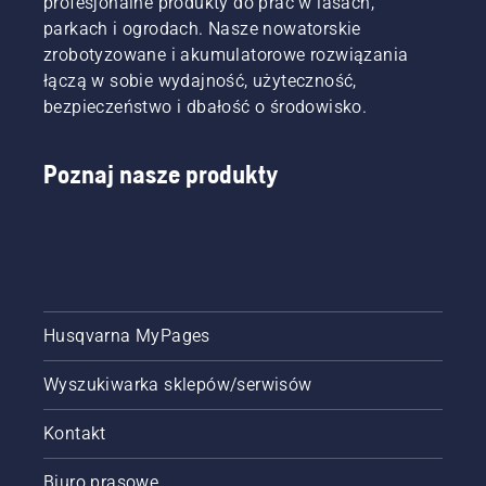
profesjonalne produkty do prac w lasach,
najpopularnie
parkach i ogrodach. Nasze nowatorskie
typów
zrobotyzowane i akumulatorowe rozwiązania
kosiarek
łączą w sobie wydajność, użyteczność,
ogrodowych.
bezpieczeństwo i dbałość o środowisko.
Poznaj nasze produkty
Husqvarna MyPages
Wyszukiwarka sklepów/serwisów
Kontakt
Biuro prasowe