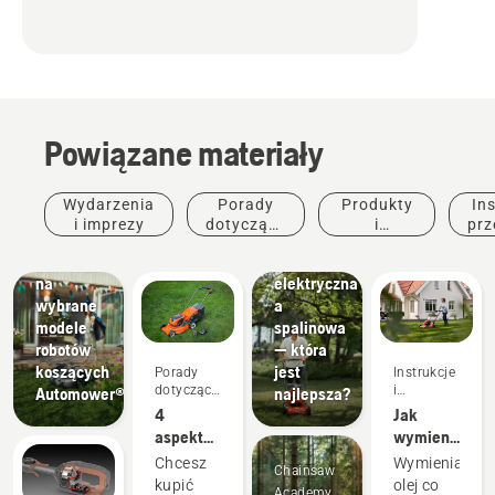
Powiązane materiały
Wydarzenia
Porady
Produkty
Ins
i imprezy
dotyczące
i
prz
Promocje
zakupu
innowacje
Promocje
Kosiarka
na
elektryczna
wybrane
a
modele
spalinowa
robotów
— która
koszących
jest
Porady
Instrukcje
dotyczące
i
Automower®
najlepsza?
zakupu
przewodniki
4
Jak
aspekty
wymienić
do
olej w
Chcesz
Wymieniaj
Chainsaw
rozważenia
kosiarce
kupić
olej co
Academy