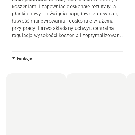
koszeniami i zapewniać doskonałe rezultaty, a
płaski uchwyt i dźwignia napędowa zapewniają
łatwość manewrowania i doskonałe wrażenia
przy pracy. Łatwo składany uchwyt, centralna
regulacja wysokości koszenia i zoptymalizowany
bieżnik opony przyczyniają się do łatwej obsługi i
doskonałej wydajności, nawet na większych
trawnikach. Zoptymalizowane ostrze i nakładka
Funkcje
Bioclip® tworzą mniejsze, delikatniejsze ścinki
trawy, które są szybko rozkładane. Brak
konieczności zbierania i mniejsze
zapotrzebowanie na nawóz: trawnik sam się
nawozi.