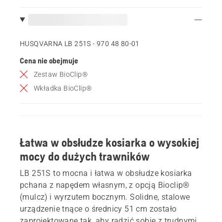
HUSQVARNA LB 251S - 970 48 80‑01
Cena nie obejmuje
Zestaw BioClip®
Wkładka BioClip®
Łatwa w obsłudze kosiarka o wysokiej
mocy do dużych trawników
LB 251S to mocna i łatwa w obsłudze kosiarka
pchana z napędem własnym, z opcją Bioclip®
(mulcz) i wyrzutem bocznym. Solidne, stalowe
urządzenie tnące o średnicy 51 cm zostało
zaprojektowane tak, aby radzić sobie z trudnymi