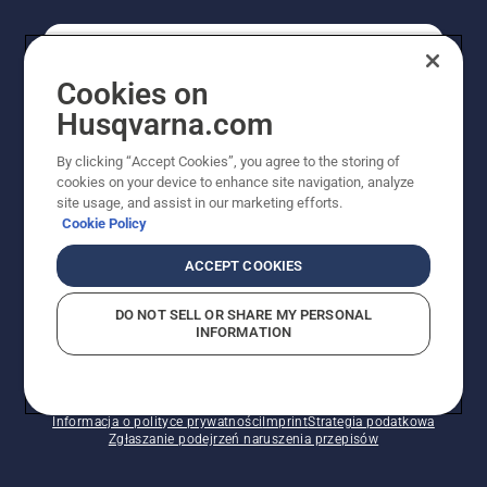
KONSUMENT
Cookies on
Husqvarna.com
PROFESJONALISTA
By clicking “Accept Cookies”, you agree to the storing of
cookies on your device to enhance site navigation, analyze
site usage, and assist in our marketing efforts.
Cookie Policy
ACCEPT COOKIES
DO NOT SELL OR SHARE MY PERSONAL
INFORMATION
© Husqvarna AB (publ). Wszelkie prawa zastrzeżone.
Pokazane ceny są sugerowanymi cenami detalicznymi.
Polityka w zakresie plików cookie
Warunki użytkowania
Informacja o polityce prywatności
Imprint
Strategia podatkowa
Zgłaszanie podejrzeń naruszenia przepisów