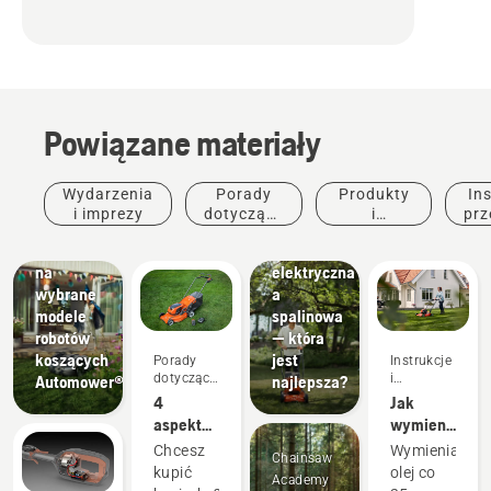
Powiązane materiały
Wydarzenia
Porady
Produkty
Ins
i imprezy
dotyczące
i
prz
Promocje
zakupu
innowacje
Promocje
Kosiarka
na
elektryczna
wybrane
a
modele
spalinowa
robotów
— która
koszących
jest
Porady
Instrukcje
dotyczące
i
Automower®
najlepsza?
zakupu
przewodniki
4
Jak
aspekty
wymienić
do
olej w
Chcesz
Wymieniaj
Chainsaw
rozważenia
kosiarce
kupić
olej co
Academy
przy
Husqvarna