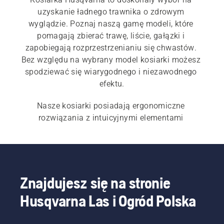
uzyskanie ładnego trawnika o zdrowym 
wyglądzie. Poznaj naszą gamę modeli, które 
pomagają zbierać trawę, liście, gałązki i 
zapobiegają rozprzestrzenianiu się chwastów. 
Bez względu na wybrany model kosiarki możesz 
spodziewać się wiarygodnego i niezawodnego 
efektu.
Nasze kosiarki posiadają ergonomiczne 
rozwiązania z intuicyjnymi elementami 
sterującymi oraz regulowanymi i składanymi 
uchwytami. Zarówno nasze 
kosiarki 
akumulatorowe,
kosiarki z napędem
, jak i 
kosiarki spalinowe
 są wyposażone w niezawodne 
źródła zasilania i trwałe urządzenia tnące. 
Znajdujesz się na stronie
Wybierz 
profesjonalne kosiarki
 zapewniające 
Husqvarna Las i Ogród Polska
wyjątkową solidność i moc w użytkowaniu. 
Odwiedź nasz 
przewodnik zakupu kosiarki
, aby 