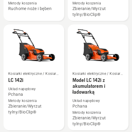
Metody koszenia
Metody koszenia
HiCut
LC 141C
Ruchome noże i bęben
Zbieranie/Wyrzut
64
tylny/BioClip®
Kosiarki elektryczne / Kosiarki
Kosiarki elektryczne / Kosiarki
akumulatorowe
akumulatorowe
LC 142i
Model LC 142i z
Zobacz
Zobacz
akumulatorem i
więcej
więcej
Układ napędowy
ładowarką
szczegółów
szczegółów
Pchana
Metody koszenia
Układ napędowy
o
o
Zbieranie/Wyrzut
Pchana
LC 142i
Model
tylny/BioClip®
Metody koszenia
LC 142i
Zbieranie/Wyrzut
z
tylny/BioClip®
akumulatorem