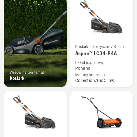
produkty
Zobacz
Kosiarki elektryczne / Kosiarki
więcej
akumulatorowe
Aspire™ LC34-P4A
szczegółów
Układ napędowy
o
Pchana
Więcej na ten temat
Aspire™
Metody koszenia
Kosiarki
Collection/BioClip®
LC34-
P4A