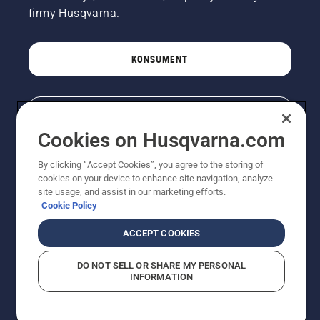
firmy Husqvarna.
KONSUMENT
PROFESJONALISTA
Cookies on Husqvarna.com
By clicking “Accept Cookies”, you agree to the storing of
cookies on your device to enhance site navigation, analyze
site usage, and assist in our marketing efforts.
Cookie Policy
ACCEPT COOKIES
© Husqvarna AB (publ). Wszelkie prawa zastrzeżone.
DO NOT SELL OR SHARE MY PERSONAL
INFORMATION
Pokazane ceny są sugerowanymi cenami detalicznymi.
Polityka w zakresie plików cookie
Warunki użytkowania
Informacja o polityce prywatności
Imprint
Strategia podatkowa
Zgłaszanie podejrzeń naruszenia przepisów