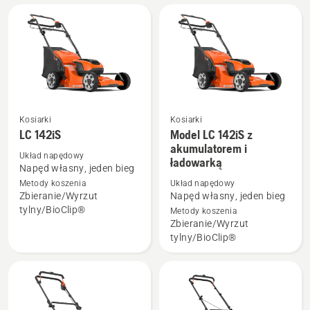
i
ładowarką
Kosiarki
Kosiarki
LC 142iS
Model LC 142iS z
Zobacz
Zobacz
akumulatorem i
więcej
więcej
Układ napędowy
ładowarką
szczegółów
szczegółów
Napęd własny, jeden bieg
Metody koszenia
Układ napędowy
o
o
Zbieranie/Wyrzut
Napęd własny, jeden bieg
LC 142iS
Model
tylny/BioClip®
Metody koszenia
LC 142iS
Zbieranie/Wyrzut
z
tylny/BioClip®
akumulatorem
i
ładowarką