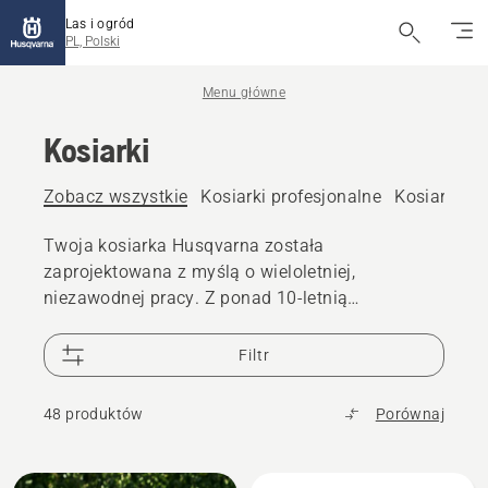
Las i ogród
PL, Polski
Menu główne
Kosiarki
Zobacz wszystkie
Kosiarki profesjonalne
Kosiarki el
Twoja kosiarka Husqvarna została
zaprojektowana z myślą o wieloletniej,
niezawodnej pracy. Z ponad 10-letnią
dostępnością części zamiennych do kosiarek i 25
000 sprzedawców na całym świecie, masz
Filtr
pewność, że wsparcie jest zawsze w zasięgu ręki
48 produktów
Porównaj
Wszystkie