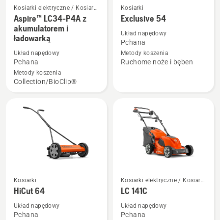
Kosiarki elektryczne / Kosiarki
Kosiarki
Zobacz
Zobacz
akumulatorowe
Aspire™ LC34-P4A z
Exclusive 54
więcej
więcej
akumulatorem i
Układ napędowy
ładowarką
szczegółów
szczegółów
Pchana
o
o
Układ napędowy
Metody koszenia
Aspire™
Exclusive
Pchana
Ruchome noże i bęben
LC34-
54
Metody koszenia
Collection/BioClip®
P4A
z
akumulatorem
i
ładowarką
Kosiarki
Kosiarki elektryczne / Kosiarki
Zobacz
Zobacz
akumulatorowe
HiCut 64
LC 141C
więcej
więcej
szczegółów
szczegółów
Układ napędowy
Układ napędowy
Pchana
Pchana
o
o