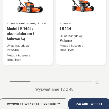
Kosiarki elektryczne / Kosiarki
Kosiarki
Zobacz
Zobacz
akumulatorowe
Model LB 144i z
LB 144
więcej
więcej
akumulatorem i
Układ napędowy
ładowarką
szczegółów
szczegółów
Pchana
o
o
Układ napędowy
Metody koszenia
Model
LB 144
Pchana
BioClip®
LB 144i
Metody koszenia
BioClip®
z
akumulatorem
i
ładowarką
Wyświetlanie 12 z 48
WYŚWIETL WSZYSTKIE PRODUKTY
ZAŁADUJ WIĘCEJ