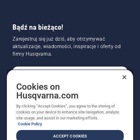
Bądź na bieżąco!
Zarejestruj się już dziś, aby otrzymywać
aktualizacje, wiadomości, inspiracje i oferty od
firmy Husqvarna.
KONSUMENT
Cookies on
Husqvarna.com
PROFESJONALISTA
By clicking “Accept Cookies”, you agree to the storing of
cookies on your device to enhance site navigation, analyze
site usage, and assist in our marketing efforts.
Cookie Policy
ACCEPT COOKIES