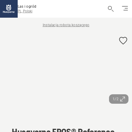
Las i ogród
PL, Polski
Instalacja robota koszącego
1/2
Husqvarna EPOS® Reference