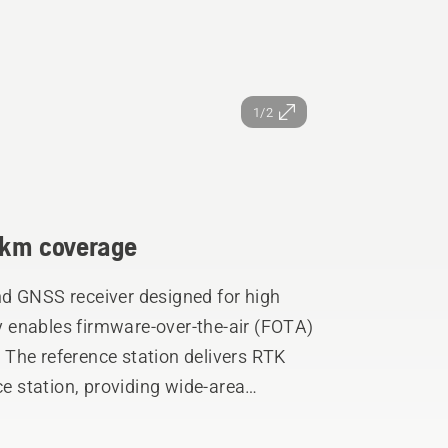
1/2
5 km coverage
nd GNSS receiver designed for high
ty enables firmware-over-the-air (FOTA)
The reference station delivers RTK
ce station, providing wide-area
ar network.