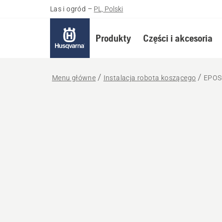
Las i ogród
–
PL, Polski
Produkty
Części i akcesoria
Menu główne
Instalacja robota koszącego
EPOS®