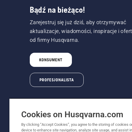
Bądź na bieżąco!
Zarejestruj się już dziś, aby otrzymywać
aktualizacje, wiadomości, inspiracje i ofer
od firmy Husqvarna.
KONSUMENT
PROFESJONALISTA
Cookies on Husqvarna.com
By clicking “Accept Cookies”, you agree to the storing of cookies o
© Husqvarna AB (publ). Wszelkie prawa zastr
device to enhance site navigation, analyze site usage, and assist in