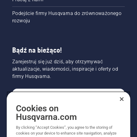
Podejście firmy Husqvarna do zrównoważonego
rozwoju
Bądź na bieżąco!
Zarejestruj się już dziś, aby otrzymywać
aktualizacje, wiadomości, inspiracje i oferty od
firmy Husqvarna.
KONSUMENT
Cookies on
Husqvarna.com
PROFESJONALISTA
By clicking “Accept Cookies”, you agree to the storing of
cookies on your device to enhance site navigation, analyze