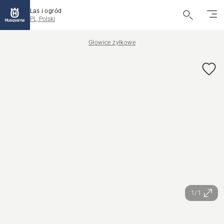
Las i ogród
PL, Polski
Głowice żyłkowe
1/1